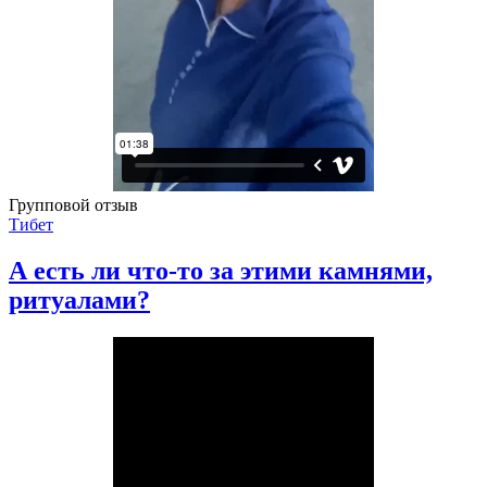
Групповой отзыв
Тибет
А есть ли что-то за этими камнями,
ритуалами?