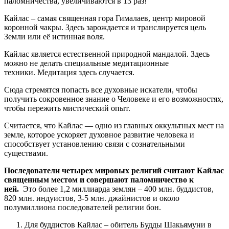
паломничества, увеличиваются в 13 раз!
Кайлас – самая священная гора Гималаев, центр мировой
коронной чакры. Здесь зарождается и транслируется цель
Земли или её истинная воля.
Кайлас является естественной природной мандалой. Здесь
можно не делать специальные медитационные
техники. Медитация здесь случается.
Сюда стремятся попасть все духовные искатели, чтобы
получить сокровенное знание о Человеке и его возможностях,
чтобы пережить мистический опыт.
Считается, что Кайлас — одно из главных оккультных мест на
земле, которое ускоряет духовное развитие человека и
способствует установлению связи с сознательными
существами.
Последователи четырех мировых религий считают Кайлас
священным местом и совершают паломничество к
ней.
Это более 1,2 миллиарда землян – 400 млн. буддистов,
820 млн. индуистов, 3-5 млн. джайнистов и около
полумиллиона последователей религии бон.
Для буддистов Кайлас – обитель Будды Шакьямуни в