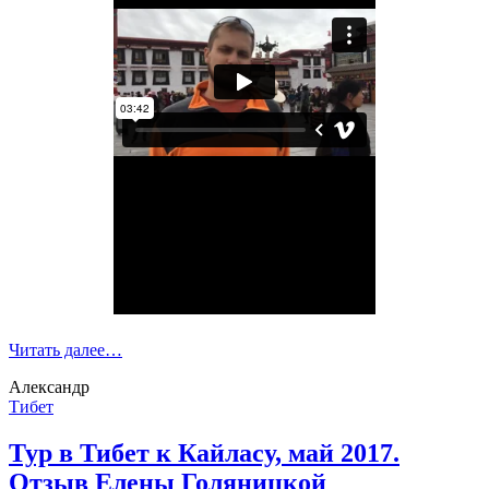
Читать далее…
Александр
Тибет
Тур в Тибет к Кайласу, май 2017.
Отзыв Елены Голяницкой