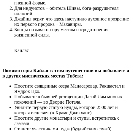
гневной форме.
Для индуистов – обитель Шивы, бога-разрушителя
иллюзий.
Джайны верят, что здесь наступило духовное прозрение
их первого пророка – Махавиры.
Бонцы называют гору местом сосредоточения
жизненной силы.
Кайлас
Помимо горы Кайлас в этом путешествии вы побываете и
в других мистических местах Тибета:
Посетите священные озера Манасаровар, Ракшастал и
Ямдрок Цхо.
Побываете в бывшей резиденции Далай Лам многих
поколений — во Дворце Потала.
Увидите первую статую Будды, которой 2500 лет и
которая исцеляет (в Храме Джокханг).
Посетите другие монастыри и ступы, встретитесь с
ламами.
Станете участниками пудж (буддийских служб).