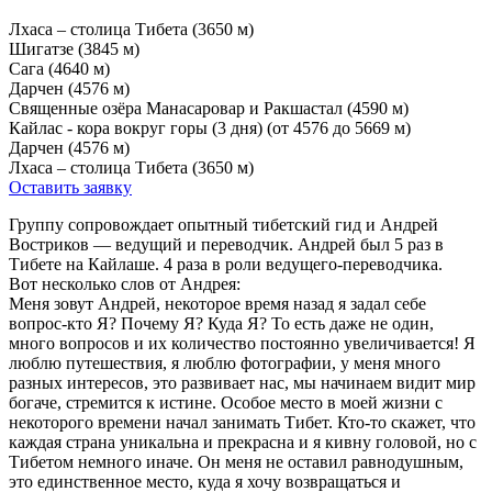
Лхаса – столица Тибета (3650 м)
Шигатзе (3845 м)
Сага (4640 м)
Дарчен (4576 м)
Священные озёра Манасаровар и Ракшастал (4590 м)
Кайлас - кора вокруг горы (3 дня) (от 4576 до 5669 м)
Дарчен (4576 м)
Лхаса – столица Тибета (3650 м)
Оставить заявку
Группу сопровождает опытный тибетский гид и Андрей
Востриков — ведущий и переводчик. Андрей был 5 раз в
Тибете на Кайлаше. 4 раза в роли ведущего-переводчика.
Вот несколько слов от Андрея:
Меня зовут Андрей, некоторое время назад я задал себе
вопрос-кто Я? Почему Я? Куда Я? То есть даже не один,
много вопросов и их количество постоянно увеличивается! Я
люблю путешествия, я люблю фотографии, у меня много
разных интересов, это развивает нас, мы начинаем видит мир
богаче, стремится к истине. Особое место в моей жизни с
некоторого времени начал занимать Тибет. Кто-то скажет, что
каждая страна уникальна и прекрасна и я кивну головой, но с
Тибетом немного иначе. Он меня не оставил равнодушным,
это единственное место, куда я хочу возвращаться и