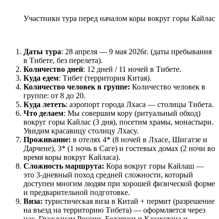
Участники тура перед началом коры вокруг горы Кайлас
Даты тура
: 28 апреля — 9 мая 2026г. (даты пребывания
в Тибете, без перелета).
Количество дней
: 12 дней / 11 ночей в Тибете.
Куда едем
: Тибет (территория Китая).
Количество человек в группе:
Количество человек в
группе: от 8 до 20.
Куда лететь
: аэропорт города Лхаса — столицы Тибета.
Что делаем
: Мы совершим кору (ритуальный обход)
вокруг горы Кайлас (3 дня), посетим храмы, монастыри.
Увидим красавицу столицу Лхасу.
Проживание:
в отелях 4* (8 ночей в Лхасе, Шигатзе и
Дарчене), 3* (1 ночь в Саге) и гостевых домах (2 ночи во
время коры вокруг Кайласа).
Сложность маршрута:
Кора вокруг горы Кайлаш —
это 3-дневный поход средней сложности, который
доступен многим людям при хорошей физической форме
и предварительной подготовке.
Виза:
туристическая виза в Китай + пермит (разрешение
на въезд на территорию Тибета) — оформляется через
нас. Гражданам России, Беларуси и Казахстана и