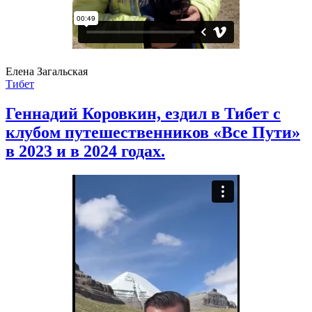
Елена Загальская
Тибет
Геннадий Коровкин, ездил в Тибет с
клубом путешественников «Все Пути»
в 2023 и в 2024 годах.