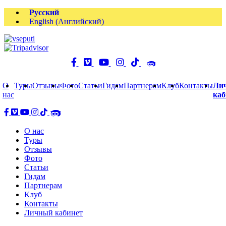
Русский
English
(
Английский
)
О
Туры
Отзывы
Фото
Статьи
Гидам
Партнерам
Клуб
Контакты
Ли
нас
каб
О нас
Туры
Отзывы
Фото
Статьи
Гидам
Партнерам
Клуб
Контакты
Личный кабинет