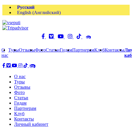
Русский
English
(
Английский
)
О
Туры
Отзывы
Фото
Статьи
Гидам
Партнерам
Клуб
Контакты
Ли
нас
каб
О нас
Туры
Отзывы
Фото
Статьи
Гидам
Партнерам
Клуб
Контакты
Личный кабинет