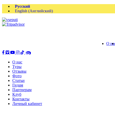
Русский
English
(
Английский
)
О на
О нас
Туры
Отзывы
Фото
Статьи
Гидам
Партнерам
Клуб
Контакты
Личный кабинет