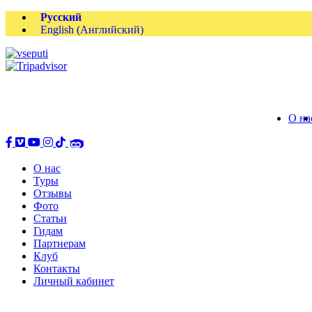
Русский
English
(
Английский
)
О на
О нас
Туры
Отзывы
Фото
Статьи
Гидам
Партнерам
Клуб
Контакты
Личный кабинет