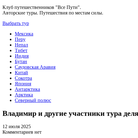
Клуб путешественников "Все Пути".
Авторские туры. Путешествия по местам силы.
Выбрать тур
Мексика
Перу
Непал
Тибет
Индия
Бутан
Саудовская Аравия
Китай
Сокотра
Япония
Антарктика
Арктика
Северный полюс
Владимир и другие участники тура дел
12 июля 2025
Комментариев нет