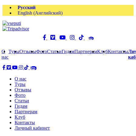
Русский
English
(
Английский
)
О
Туры
Отзывы
Фото
Статьи
Гидам
Партнерам
Клуб
Контакты
Ли
нас
каб
О нас
Туры
Отзывы
Фото
Статьи
Гидам
Партнерам
Клуб
Контакты
Личный кабинет