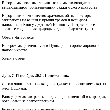
В форте мы посетим старинные храмы, являющиеся
выдающимися произведениями раджпутского искусства.
В форте живет множество храмовых обезьян, которые
забираются на башни и крыши храмов и весь форт
напоминает Книгу Джунглей Киплинга. Потрясающее
зрелище соединения природы и древней архитектуры.
Обед в Читтогархе
Вечером мы размещаемся в Пушкаре — городе мирового
паломничества.
Ужин в отеле.
День 7. 11 ноября, 2024, Понедельник.
Сегодняшний день посвящен ритуалам и посещениям святых
мест Пушкара.
Рано утром до завтрака мы идем в единственный в мире храм
бога Брамы за благословением.
Брама считается покровителем творчества, поэтому людям