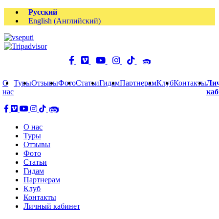
Русский
English
(
Английский
)
О
Туры
Отзывы
Фото
Статьи
Гидам
Партнерам
Клуб
Контакты
Ли
нас
каб
О нас
Туры
Отзывы
Фото
Статьи
Гидам
Партнерам
Клуб
Контакты
Личный кабинет