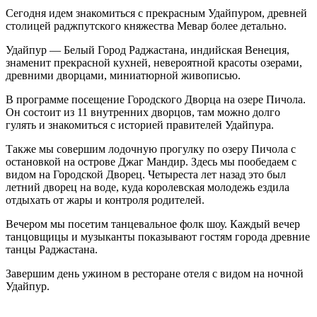
Сегодня идем знакомиться с прекрасным Удайпуром, древней
столицей раджпутского княжества Мевар более детально.
Удайпур — Белый Город Раджастана, индийская Венеция,
знаменит прекрасной кухней, невероятной красоты озерами,
древними дворцами, миниатюрной живописью.
В программе посещение Городского Дворца на озере Пичола.
Он состоит из 11 внутренних дворцов, там можно долго
гулять и знакомиться с историей правителей Удайпура.
Также мы совершим лодочную прогулку по озеру Пичола с
остановкой на острове Джаг Мандир. Здесь мы пообедаем с
видом на Городской Дворец. Четыреста лет назад это был
летний дворец на воде, куда королевская молодежь ездила
отдыхать от жары и контроля родителей.
Вечером мы посетим танцевальное фолк шоу. Каждый вечер
танцовщицы и музыканты показывают гостям города древние
танцы Раджастана.
Завершим день ужином в ресторане отеля с видом на ночной
Удайпур.