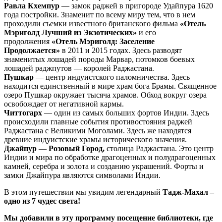
Равла Кхемпур
— замок раджей в пригороде Удайпура 1620
года постройки. Знаменит по всему миру тем, что в нем
проходили съемки известного британского фильма
«Отель
Мэриголд Лучший из Экзотических»
и его
продолжения
«Отель Мэриголд: Заселение
Продолжается»
в 2011 и 2015 годах. Здесь разводят
знаменитых лошадей породы Марвар, потомков боевых
лошадей раджпутов — королей Раджастана.
Пушкар
— центр индуистского паломничества. Здесь
находится единственный в мире храм бога Брамы. Священное
озеро Пушкар окружает тысяча храмов. Обход вокруг озера
освобождает от негативной кармы.
Читтогарх
— один из самых больших фортов Индии. Здесь
происходили главные события противостояния раджей
Раджастана с Великими Моголами. Здесь же находятся
древние индуистские храмы исторического значения.
Джайпур
—
Розовый Город,
столица Раджастана. Это центр
Индии и мира по обработке драгоценных и полудрагоценных
камней, серебра и золота и созданию украшений. Форты и
замки Джайпура являются символами Индии.
В этом путешествии мы увидим легендарный
Тадж-Махал –
одно из 7 чудес света!
Мы добавили в эту программу посещение библиотеки, где