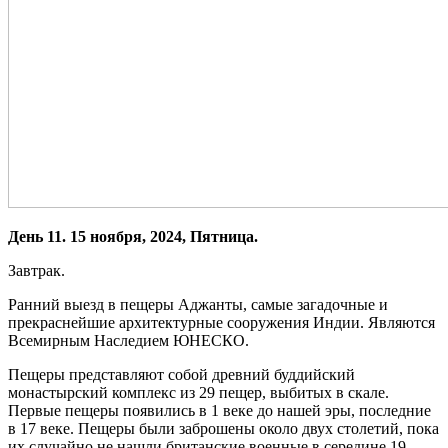
День 11. 15 ноября, 2024, Пятница.
Завтрак.
Ранний выезд в пещеры Аджанты, самые загадочные и
прекраснейшие архитектурные сооружения Индии. Являются
Всемирным Наследием ЮНЕСКО.
Пещеры представляют собой древний буддийский
монастырский комплекс из 29 пещер, выбитых в скале.
Первые пещеры появились в 1 веке до нашей эры, последние
в 17 веке. Пещеры были заброшены около двух столетий, пока
их случайно не нашли британские военные в середине 19