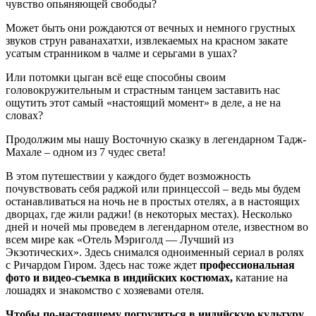
чувство опьяняющей свободы?
Может быть они рождаются от вечных и немного грустных
звуков струн раванахатхи, извлекаемых на красном закате
усатым странником в чалме и серьгами в ушах?
Или потомки цыган всё еще способны своим
головокружительным и страстным танцем заставить нас
ощутить этот самый «настоящий момент» в деле, а не на
словах?
Продолжим мы нашу Восточную сказку в легендарном Тадж-
Махале – одном из 7 чудес света!
В этом путешествии у каждого будет возможность
почувствовать себя раджой или принцессой – ведь мы будем
останавливаться на ночь не в простых отелях, а в настоящих
дворцах, где жили раджи! (в некоторых местах). Несколько
дней и ночей мы проведем в легендарном отеле, известном во
всем мире как «Отель Мэриголд — Лучший из
Экзотических». Здесь снимался одноименный сериал в ролях
с Ричардом Гиром. Здесь нас тоже ждет
профессиональная
фото и видео-съемка в индийских костюмах,
катание на
лошадях и знакомство с хозяевами отеля.
Чтобы по-настоящему погрузиться в индийскую культуру,