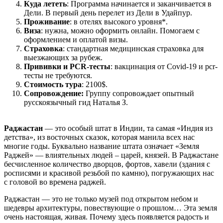
Куда лететь
: Программа начинается и заканчивается в
Дели. В первый день перелет из Дели в Удайпур.
Проживание
: в отелях высокого уровня*.
Виза
: нужна, можно оформить онлайн. Помогаем с
оформлением и оплатой визы.
Страховка
: стандартная медицинская страховка для
выезжающих за рубеж.
Прививки и PCR-тесты
: вакцинация от Covid-19 и pcr-
тесты не требуются.
Стоимость тура
: 2100$.
Сопровождение:
Группу сопровождает опытный
русскоязычный гид Наталья З.
Раджастан
— это особый штат в Индии, та самая «Индия из
детства», из восточных сказок, которая манила всех нас
многие годы. Буквально название штата означает «Земля
Раджей» — влиятельных людей – царей, князей. В Раджастане
бесчисленное количество дворцов, фортов, хавели (здания с
росписями и красивой резьбой по камню), погружающих нас
с головой во времена раджей.
Раджастан — это не только музей под открытом небом и
шедевры архитектуры, повествующие о прошлом… Эта земля
очень настоящая, живая. Почему здесь появляется радость и