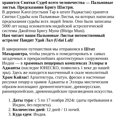
хранятся Свитки Судеб всего человечества — Пальмовые
листья. Предсказания Бригу Шастри.
В деревне Karoi (пустыня Тар в штате Раджастан) хранятся
Свитки Судьбы или Пальмовые Листья, на которых написаны
предсказания судьбы всех людей Земли. Они были записаны
5000 лет назад основателем индийской астрологической
системы Джойтиш Бригу Муни (Bhrigu Muni).
Нам читает наши Пальмовые Листья потомственный
астролог Пандит Удай Лал (Udai Lal)!
В завершении путешествия мы отправимся в
Штат
Махараштра,
чтобы увидеть и помедитировать в самых
загадочных и прекраснейших архитектурных сооружениях
Индии — в
храмовых пещерных комплексах Эллоры и
Аджанты
(наследие ЮНЕСКО, появились 1 веке до нашей
эры). Здесь же находится высеченный в скале монолитный
Храм Кайлас!
Архитектура, статуи, фрески и настенные
рисунки пещер и храмов Аджанты и Эллоры мистическим
образом воплощают древнеегипетские, древнерусские,
ранневропейские, древнеиндийские произведения искусства.
Даты тура
: с 5 по 17 ноября 2024г. (даты пребывания в
Индии, без перелета).
Количество дней
: 12 дней / 11 ночей.
Куда едем
: Индия.