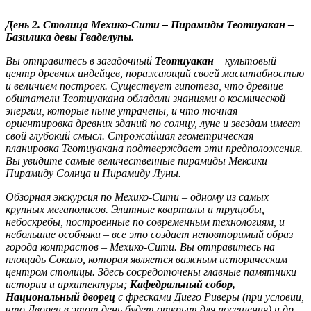
День 2. Столица Мехико-Сити – Пирамиды Теотиуакан –
Базилика девы Гваделупы.
Вы отправитесь в загадочный
Теотиуакан
– культовый
центр древних индейцев, поражающий своей масштабностью
и величием построек. Существует гипотеза, что древние
обитатели Теотиуакана обладали знаниями о космической
энергии, которые ныне утрачены, и что точная
ориентировка древних зданий по солнцу, луне и звездам имеет
свой глубокий смысл. Строжайшая геометрическая
планировка Теотиуакана подтверждает эти предположения.
Вы увидите самые величественные пирамиды Мексики –
Пирамиду Солнца и Пирамиду Луны.
Обзорная экскурсия по Мехико-Сити – одному из самых
крупных мегаполисов. Элитные кварталы и трущобы,
небоскребы, построенные по современным технологиям, и
небольшие особняки – все это создает неповторимый образ
города контрастов – Мехико-Сити. Вы отправитесь на
площадь Сокало, которая является важным историческим
центром столицы. Здесь сосредоточены главные памятники
истории и архитектуры;
Кафедральный собор,
Национальный дворец
с фресками Диего Риверы (при условии,
что Дворец в этот день будет открыт для посещения) и др.