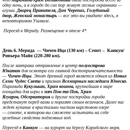
одну ночь, а в городе до сих пор живут лесные охранники —
алуши.
Дворец Правителя
,
Дом Черепах, Голубиный
двор
,
Женский монастырь
— все это вы увидите здесь, в
неповторимом Ушмале.
Переезд в Мериду. Размещение в отеле 4*
День 6. Мерида
— Чичен-Ица (130 км) – Сенот –
Канкун/
Ривьера Майя (220-280 км).
После завтрака отправление в центр
полуострова
Юкатан
для осмотра его главной достопримечательности
—
Чичен-Ицы
. Этот древний город является одним из
Новых
Семи Чудес Света
и признан
Всемирным наследием Юнеско
.
Пирамида
Кукулькан
,
Храм воинов
,
крупнейшая в мире
площадка для игры в
мяч Пок-та-Пок
,
Храм
Ягуаров
,
Обсерватория
и другие постройки города
предстанут перед вами и поразят своим величием. Далее вас
ждет купание в кристально чистом карстовом озере
—
сеноте, в котором вы сможете испытать на себе
целебные свойства подземных вод.
Переезд в
Канкун
—
на курорт на берегу Карибского моря.