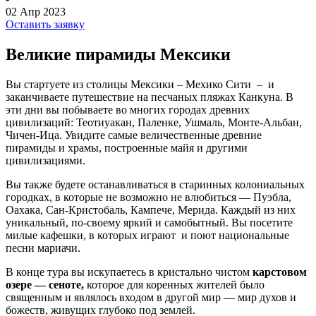
02 Апр 2023
Оставить заявку
Великие пирамиды Мексики
Вы стартуете из столицы Мексики – Мехико Сити – и
заканчиваете путешествие на песчаных пляжах Канкуна. В
эти дни вы побываете во многих городах древних
цивилизаций: Теотиуакан, Паленке, Ушмаль, Монте-Альбан,
Чичен-Ица. Увидите самые величественные древние
пирамиды и храмы, построенные майя и другими
цивилизациями.
Вы также будете останавливаться в старинных колониальных
городках, в которые не возможно не влюбиться — Пуэбла,
Оахака, Сан-Кристобаль, Кампече, Мерида. Каждый из них
уникальный, по-своему яркий и самобытный. Вы посетите
милые кафешки, в которых играют и поют национальные
песни мариачи.
В конце тура вы искупаетесь в кристально чистом
карстов
ом
озер
е
— сенот
е
,
которое для коренных жителей было
священным и являлось входом в другой мир — мир духов и
божеств, живущих глубоко под землей.