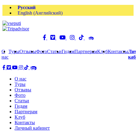
Русский
English
(
Английский
)
О
Туры
Отзывы
Фото
Статьи
Гидам
Партнерам
Клуб
Контакты
Ли
нас
каб
О нас
Туры
Отзывы
Фото
Статьи
Гидам
Партнерам
Клуб
Контакты
Личный кабинет