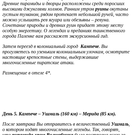
Древние пирамиды и дворцы расположены среди поросших
высокими джунглями холмов.
Ранним утром
руины
окутаны
густым туманом, рядом протекает небольшой ручей, часто
можно услышать рев ягуара или обезьяны – ревуна.
Сочетание природы и древних руин придает этому месту
особую энергетику. О легендах и преданиях таинственного
города Паленке вам расскажет экскурсионный гид.
Затем переезд в колониальный город
Кампече
. Вы
прогуляетесь по узеньким колониальным улочкам, осмотрите
настоящие крепостные стены, выдержавшие
многочисленные пиратские атаки.
Размещение в отеле 4*.
День 5. Кампече – Ушмаль (160 км) – Мерида (85 км).
После завтрака Вы отправитесь в величественный
Ушмаль
,
о котором ходят многочисленные легенды. Так, говорят,
что
пирамида-храм Волшебника
была построена всего за