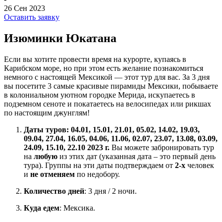
26 Сен 2023
Оставить заявку
Изюминки Юкатана
Если вы хотите провести время на курорте, купаясь в
Карибском море, но при этом есть желание познакомиться
немного с настоящей Мексикой — этот тур для вас. За 3 дня
вы посетите 3 самые красивые пирамиды Мексики, побываете
в колониальном уютном городке Мерида, искупаетесь в
подземном сеноте и покатаетесь на велосипедах или рикшах
по настоящим джунглям!
Даты туров:
04.01, 15.01, 21.01, 05.02, 14.02, 19.03,
09.04, 27.04, 16.05, 04.06, 11.06, 02.07, 23.07, 13.08, 03.09,
24.09, 15.10, 22.10
2023 г.
Вы можете забронировать тур
на
любую
из этих дат (указанная дата – это первый день
тура). Группы на эти даты подтверждаем от
2-х
человек
и
не отменяем
по недобору.
Количество дней
: 3 дня / 2 ночи.
Куда едем
: Мексика.