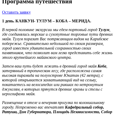
Программа путешествия
Оставить заявку
1 день. КАНКУН- ТУЛУМ – КОБА – МЕРИДА.
В первой половине экскурсии мы едем портовый город
Тулум
,
где соединялись морские и сухопутные торговые пути древних
майя. Тулум поразит Вас потрясающим видом на Карибское
побережье. Сравнительно небольшой по своим размерам,
город известен удивительной сохранностью своих
памятников, что позволит вам легко представить себе жизнь
этого крупнейшего майанского центра.
Затем ваш путь будет лежать в древний город майя
Коба
,
затерянный в тропическом лесу, где расположена самая
высокая пирамида на полуострове Юкатан (42 метра), с
которой открывается захватывающий вид на сельву,
покатаетесь на велосипедах или рикшах по нетронутым
джунглям, в которых прячутся древние храмы и стелы с
иероглифами майя.
Размещение в отеле и вечерняя прогулка по колониальному
городу. Непременно вас впечатлят
Кафедральный собор,
Ратуша, Дом Губернатора, Площадь Независимости, Собор