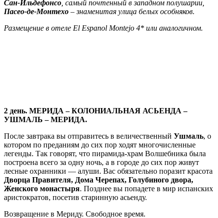
Сан-Ильдефонсо
, самый почтенный в западном полушарии,
Пасео-де-Монтехо
– знаменитая улица белых особняков.
Размещение в отеле El Espanol Montejo 4* или аналогичном.
2 день. МЕРИДА – КОЛОНИАЛЬНАЯ АСЬЕНДА –
УШМАЛЬ – МЕРИДА.
После завтрака вы отправитесь в величественный
Ушмаль
, о
котором по преданиям до сих пор ходят многочисленные
легенды. Так говорят, что пирамида-храм Волшебника была
построена всего за одну ночь, а в городе до сих пор живут
лесные охранники — алуши. Вас обязательно поразит красота
Дворца Правителя, Дома Черепах, Голубиного двора,
Женского монастыря
. Позднее вы попадете в мир испанских
аристократов, посетив старинную асьенду.
Возвращение в Мериду. Свободное время.