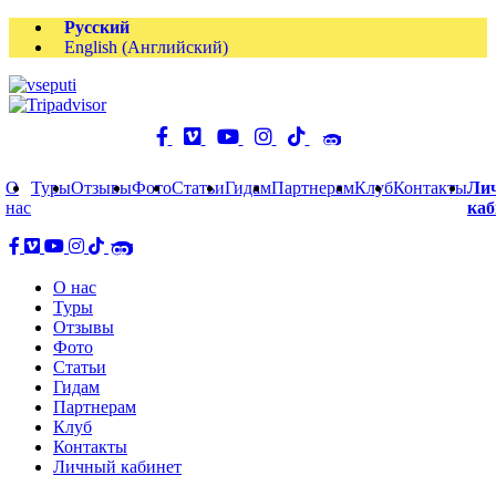
Русский
English
(
Английский
)
О
Туры
Отзывы
Фото
Статьи
Гидам
Партнерам
Клуб
Контакты
Ли
нас
каб
О нас
Туры
Отзывы
Фото
Статьи
Гидам
Партнерам
Клуб
Контакты
Личный кабинет