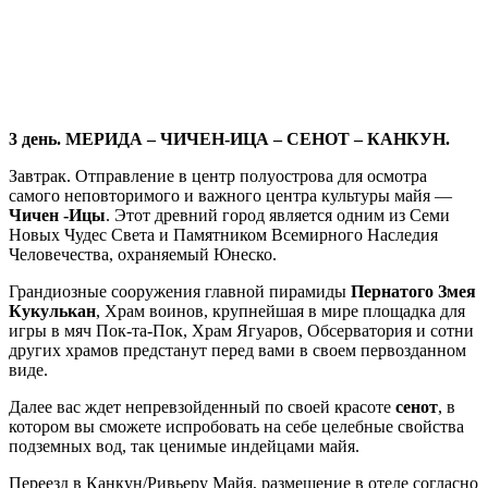
3 день. МЕРИДА – ЧИЧЕН-ИЦА – СЕНОТ – КАНКУН.
Завтрак. Отправление в центр полуострова для осмотра
самого неповторимого и важного центра культуры майя —
Чичен -Ицы
. Этот древний город является одним из Семи
Новых Чудес Света и Памятником Всемирного Наследия
Человечества, охраняемый Юнеско.
Грандиозные сооружения главной пирамиды
Пернатого Змея
Кукулькан
, Храм воинов, крупнейшая в мире площадка для
игры в мяч Пок-та-Пок, Храм Ягуаров, Обсерватория и сотни
других храмов предстанут перед вами в своем первозданном
виде.
Далее вас ждет непревзойденный по своей красоте
сенот
, в
котором вы сможете испробовать на себе целебные свойства
подземных вод, так ценимые индейцами майя.
Переезд в Канкун/Ривьеру Майя, размещение в отеле согласно