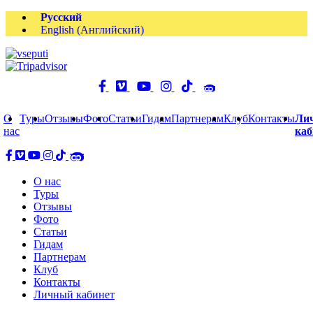
Русский
English
(
Английский
)
О
Туры
Отзывы
Фото
Статьи
Гидам
Партнерам
Клуб
Контакты
Ли
нас
каб
О нас
Туры
Отзывы
Фото
Статьи
Гидам
Партнерам
Клуб
Контакты
Личный кабинет