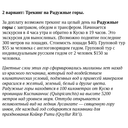
2 вариант: Трекинг на Радужные горы.
За доплату возможен трекинг на целый день на
Радужные
горы
с завтраком, обедом и трансфером. Начинается
экскурсия в 4 часа утра и обратно в Куско в 19 часов. Это
экскурсия для выносливых. (Возможно поднятие последние
300 метров на лошадях. Стоимость лошади $40). Груповой тур
$55 за человека с англоговорящим гидом. Груповой тур c
индивидуальным русским гидом от 2 человек $150 за
человека.
Цветные слои этих гор сформировались миллионы лет назад
из красного песчаника, который под воздействием
климатических условий, подземных вод и примесей минералов
окрасился в желтый, зеленый, белый и другие цвета.
Радужные горы находятся в 100 километрах от Куско в
провинции Киспиканчис (Quispicanchis) на высоте 5200
метров над уровнем моря. Оттуда открывается
великолепный вид на ледник Аусангате — священную гору
инков, где каждый год собираются паломники для
празднования Койюр Рити (Qoyllur Rit’i).