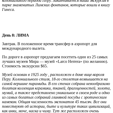
колониального периода Перу. Заканчивается наша экскурсия в
парке знаменитых Лимских фонтанов, которые вошли в книгу
Гинеса.
День 8: ЛИМA
Завтрак. В положенное время трансфер в аэропорт для
международного вылета.
По дороге в аэропорт предлагаем посетить один из 25 самых
лучших музеев Мира — музей «Larco Herrera» (по желанию).
Стоимость экскурсии $65.
Музей основан в 1925 году , pасположен в доме вице-короля
Перу. Kолониального стиля, 18-го столетия возвышается на
самой вершине пирамиды. В его стенах собрана невообразимо
богатая коллекция керамики, тканей, драгоценностей, золота,
мумий, а также представлено уникальное в своем роде и одно
из самых богатых собраний глиняной посуды с эротическим
намеком. Общая численность экспонатов 45 тысяч. Все они
повествуют об истории, быте и культуре таких цивилизаций,
как инки, моче, наска и чиму. Тут же расположен очень