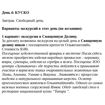
День 4: КУСКО
Завтрак. Свободный день.
Варианты экскурсий в этот день (по желанию):
1 вариант: экскурсия в Священную Долину.
За доплату возможна экскурсия на целый день в
Священную
долину инков
с посещением крепости Ольянтаитамбо.
Стоимость $180.
Посещение художественной ярмарки в местечке Писак (здесь
можно приобрести изделия народных промыслов – керамику,
ковры, сувениры, изделия из серебра и кожи. Посещение ЗОО
центра «Ауанаканча» где туристы любуются и принимают
участие в кормежке таких очаровательных животных как
Ламы, Альпаки, Уанако и Викуньи . Знакомятся с процессом
выделки и натурального окрашивания шерсти. Осмотр
археологического комплекса Ольантайтамбо. Одного из самых
важных военных сооружений Инков. Обед- шведский стол в
ресторане национальной кухни “Tunupa ”.