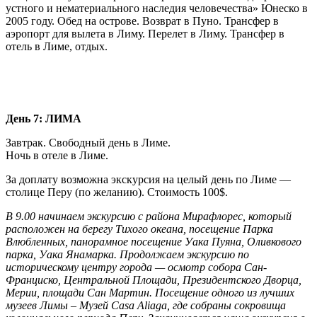
устного и нематериального наследия человечества» Юнеско в
2005 году. Обед на острове. Возврат в Пуно. Трансфер в
аэропорт для вылета в Лиму. Перелет в Лиму. Трансфер в
отель в Лиме, отдых.
День 7: ЛИМA
Завтрак. Свободный день в Лимe.
Ночь в отеле в Лиме.
За доплату возможна экскурсия на целый день по Лиме —
столице Перу (по желанию). Стоимость 100$.
В 9.00 начинаем экскурсию с района Мирафлорес, который
расположен на берегу Тихого океана, посещение Парка
Влюбленных, панорамное посещение Уака Пуяна, Оливкового
парка, Уака Янамарка. Продолжаем экскурсию по
историческому центру города — осмотр собора Сан-
Франциско, Центральной Площади, Президентского Дворца,
Мерии, площади Caн Maртин. Посещение одного из лучших
музеев Лимы – Музей Casa Aliaga, где собраны сокровища