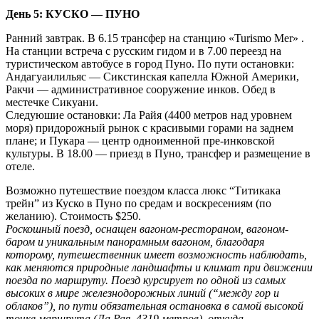
День 5: КУСКО — ПУНО
Ранний завтрак. В 6.15 трансфер на станцию «Turismo Mer» .
На станции встреча с русским гидом и в 7.00 переезд на
туристическом автобусе в город Пуно. По пути остановки:
Андагуаилильяс — Сикстинская капелла Южной Америки,
Ракчи — административное сооружение инков. Oбед в
местечке Сикуани.
Следуюшие остановки: Ла Райя (4400 метров над уровнем
моря) придорожный рынок с красивыми горами на заднем
плане; и Пукара — центр одноименной пре-инковской
культуры. B 18.00 — приезд в Пуно, трансфер и размещение в
отеле.
Возможно путешествие поездом класса люкс “Титикака
трейн” из Куско в Пуно по средам и воскресениям (по
желанию). Стоимость $250.
Роскошный поезд, оснащен вагоном-рестораном, вагоном-
баром и уникальным панорамным вагоном, благодаря
которому, путешественник имеет возможность наблюдать,
как меняются природные ландшафты и климат при движении
поезда по маршруту. Поезд курсирует по одной из самых
высоких в мире железнодорожных линий (“между гор и
облаков”), по пути обязательная остановка в самой высокой
точке маршрута (Ла Рая, 4319 метров), откуда