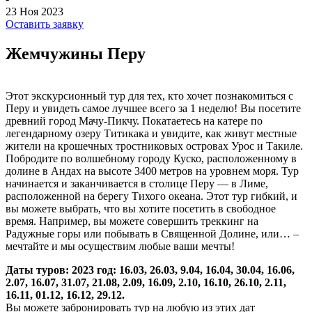
23 Ноя 2023
Оставить заявку
Жемчужины Перу
Этот экскурсионный тур для тех, кто хочет познакомиться с
Перу и увидеть самое лучшее всего за 1 неделю! Вы посетите
древний город Мачу-Пикчу. Покатаетесь на катере по
легендарному озеру Титикака и увидите, как живут местные
жители на крошечных тростниковых островах Урос и Такиле.
Побродите по волшебному городу Куско, расположенному в
долине в Андах на высоте 3400 метров на уровнем моря. Тур
начинается и заканчивается в столице Перу — в Лиме,
расположенной на берегу Тихого океана. Этот тур гибкий, и
вы можете выбрать, что вы хотите посетить в свободное
время. Например, вы можете совершить треккинг на
Радужные горы или побывать в Священной Долине, или… –
мечтайте и мы осуществим любые ваши мечты!
Даты туров: 2023 год: 16.03, 26.03, 9.04, 16.04, 30.04, 16.06,
2.07, 16.07, 31.07, 21.08, 2.09, 16.09, 2.10, 16.10, 26.10, 2.11,
16.11, 01.12, 16.12, 29.12.
Вы можете забронировать тур на любую из этих дат