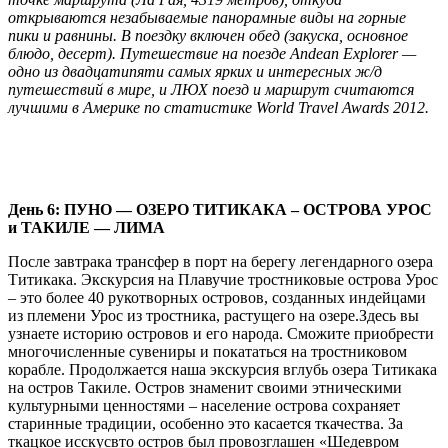
открываются незабываемые панорамные виды на горные
пики и равнины. В поездку включен обед (закуска, основное
блюдо, десерт). Путешествие на поезде Andean Explorer —
одно из двадцатипяти самых ярких и интересных ж/д
путешествий в мире, и ЛЮХ поезд и маршрут считаются
лучшими в Америке по статистике World Travel Awards 2012.
День 6: ПУНО — OЗЕРО ТИТИКАКА – ОСТРОВА УРОС
и ТАКИЛЕ — ЛИМA
После завтрака трансфер в порт на берегу легендарного озера
Титикака. Экскурсия на Плавучие тростниковые острова Урос
– это более 40 рукотворных островов, созданных индейцами
из племени Урос из тростника, растущего на озере.Здесь вы
узнаете историю островов и его народа. Сможите приобрести
многочисленные сувениры и покататься на тростниковом
корабле. Продолжается наша экскурсия вглубь озера Титикака
на остров Такиле. Остров знаменит своими этническими
культурными ценностями – население острова сохраняет
старинные традиции, особенно это касается ткачества. За
ткацкое исскусвто остров был провозглашен «Шедевром