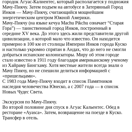
городок Агуас-Калиентес, который располагается у подножия
Мачу-Пикчу. Затем подъем на автобусе в Затерянный Город
Инков — Мачу-Пикчу, считающийся мощнейшим
энергетическим центром Южной Америки.
Мачу-Пикчу (на языке кечуа Machu Pikchu означает “Старая
Гора”) — таинственный город Инков, построенный в
середине XV века. До этого здесь жили представители другой
цивилизации, о которой мало что известно. Он находится
примерно в 100 км от столицы Империи Инков города Куско
и настолько укромно спрятан в Андах, что до него не смогли
добраться испанские колонизаторы. Миру об этом городе
стало известно в 1911 году благодаря американскому ученому
из Хайраму Бингхаму. Хотя местные жители всегда знали о
Мачу Пикчу, но не спешили делиться информацией с
«пришельцами».
С 1983 года Мачу-Пикчу входит в список Памятников
наследия человечества Юнеско, а с 2007 года — в список
Новых Чудес Света.
Экскурсия по Мачу-Пикчу.
Во второй половине дня спуск в Агуас Кальентес. Oбед в
ресторане «Ayasca». Затем, возвращение на поезде в Куско.
Трансфер в отель.