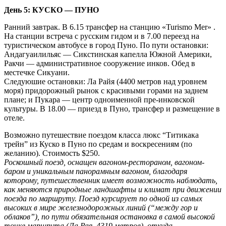
День 5: КУСКО — ПУНО
Ранний завтрак. В 6.15 трансфер на станцию «Turismo Mer» .
На станции встреча с русским гидом и в 7.00 переезд на
туристическом автобусе в город Пуно. По пути остановки:
Андагуаилильяс — Сикстинская капелла Южной Америки,
Ракчи — административное сооружение инков. Oбед в
местечке Сикуани.
Следуюшие остановки: Ла Райя (4400 метров над уровнем
моря) придорожный рынок с красивыми горами на заднем
плане; и Пукара — центр одноименной пре-инковской
культуры. B 18.00 — приезд в Пуно, трансфер и размещение в
отеле.
Возможно путешествие поездом класса люкс “Титикака
трейн” из Куско в Пуно по средам и воскресениям (по
желанию). Стоимость $250.
Роскошный поезд, оснащен вагоном-рестораном, вагоном-
баром и уникальным панорамным вагоном, благодаря
которому, путешественник имеет возможность наблюдать,
как меняются природные ландшафты и климат при движении
поезда по маршруту. Поезд курсирует по одной из самых
высоких в мире железнодорожных линий (“между гор и
облаков”), по пути обязательная остановка в самой высокой
точке маршрута (Ла Рая, 4319 метров), откуда