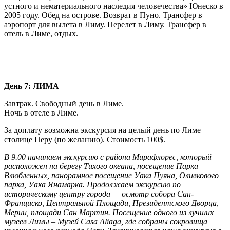
устного и нематериального наследия человечества» Юнеско в
2005 году. Обед на острове. Возврат в Пуно. Трансфер в
аэропорт для вылета в Лиму. Перелет в Лиму. Трансфер в
отель в Лиме, отдых.
День 7: ЛИМA
Завтрак. Свободный день в Лимe.
Ночь в отеле в Лиме.
За доплату возможна экскурсия на целый день по Лиме —
столице Перу (по желанию). Стоимость 100$.
В 9.00 начинаем экскурсию с района Мирафлорес, который
расположен на берегу Тихого океана, посещение Парка
Влюбленных, панорамное посещение Уака Пуяна, Оливкового
парка, Уака Янамарка. Продолжаем экскурсию по
историческому центру города — осмотр собора Сан-
Франциско, Центральной Площади, Президентского Дворца,
Мерии, площади Caн Maртин. Посещение одного из лучших
музеев Лимы – Музей Casa Aliaga, где собраны сокровища