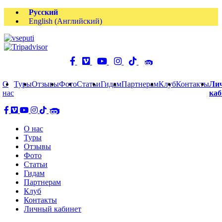
Русский
English
(
Английский
)
О
Туры
Отзывы
Фото
Статьи
Гидам
Партнерам
Клуб
Контакты
Ли
нас
каб
О нас
Туры
Отзывы
Фото
Статьи
Гидам
Партнерам
Клуб
Контакты
Личный кабинет