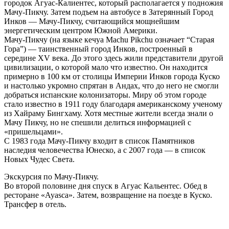
городок Агуас-Калиентес, который располагается у подножия
Мачу-Пикчу. Затем подъем на автобусе в Затерянный Город
Инков — Мачу-Пикчу, считающийся мощнейшим
энергетическим центром Южной Америки.
Мачу-Пикчу (на языке кечуа Machu Pikchu означает “Старая
Гора”) — таинственный город Инков, построенный в
середине XV века. До этого здесь жили представители другой
цивилизации, о которой мало что известно. Он находится
примерно в 100 км от столицы Империи Инков города Куско
и настолько укромно спрятан в Андах, что до него не смогли
добраться испанские колонизаторы. Миру об этом городе
стало известно в 1911 году благодаря американскому ученому
из Хайраму Бингхаму. Хотя местные жители всегда знали о
Мачу Пикчу, но не спешили делиться информацией с
«пришельцами».
С 1983 года Мачу-Пикчу входит в список Памятников
наследия человечества Юнеско, а с 2007 года — в список
Новых Чудес Света.
Экскурсия по Мачу-Пикчу.
Во второй половине дня спуск в Агуас Кальентес. Oбед в
ресторане «Ayasca». Затем, возвращение на поезде в Куско.
Трансфер в отель.