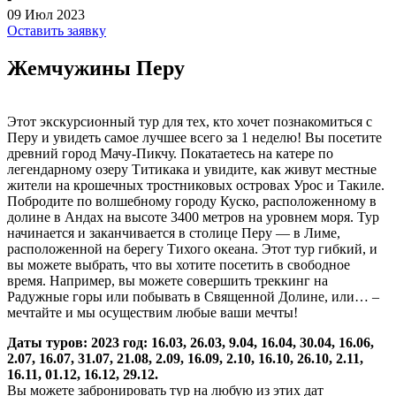
09 Июл 2023
Оставить заявку
Жемчужины Перу
Этот экскурсионный тур для тех, кто хочет познакомиться с
Перу и увидеть самое лучшее всего за 1 неделю! Вы посетите
древний город Мачу-Пикчу. Покатаетесь на катере по
легендарному озеру Титикака и увидите, как живут местные
жители на крошечных тростниковых островах Урос и Такиле.
Побродите по волшебному городу Куско, расположенному в
долине в Андах на высоте 3400 метров на уровнем моря. Тур
начинается и заканчивается в столице Перу — в Лиме,
расположенной на берегу Тихого океана. Этот тур гибкий, и
вы можете выбрать, что вы хотите посетить в свободное
время. Например, вы можете совершить треккинг на
Радужные горы или побывать в Священной Долине, или… –
мечтайте и мы осуществим любые ваши мечты!
Даты туров: 2023 год: 16.03, 26.03, 9.04, 16.04, 30.04, 16.06,
2.07, 16.07, 31.07, 21.08, 2.09, 16.09, 2.10, 16.10, 26.10, 2.11,
16.11, 01.12, 16.12, 29.12.
Вы можете забронировать тур на любую из этих дат