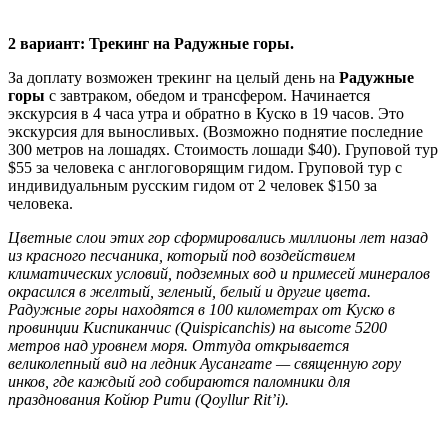
2 вариант: Трекинг на Радужные горы.
За доплату возможен трекинг на целый день на
Радужные
горы
с завтраком, обедом и трансфером. Начинается
экскурсия в 4 часа утра и обратно в Куско в 19 часов. Это
экскурсия для выносливых. (Возможно поднятие последние
300 метров на лошадях. Стоимость лошади $40). Груповой тур
$55 за человека с англоговорящим гидом. Груповой тур c
индивидуальным русским гидом от 2 человек $150 за
человека.
Цветные слои этих гор сформировались миллионы лет назад
из красного песчаника, который под воздействием
климатических условий, подземных вод и примесей минералов
окрасился в желтый, зеленый, белый и другие цвета.
Радужные горы находятся в 100 километрах от Куско в
провинции Киспиканчис (Quispicanchis) на высоте 5200
метров над уровнем моря. Оттуда открывается
великолепный вид на ледник Аусангате — священную гору
инков, где каждый год собираются паломники для
празднования Койюр Рити (Qoyllur Rit’i).