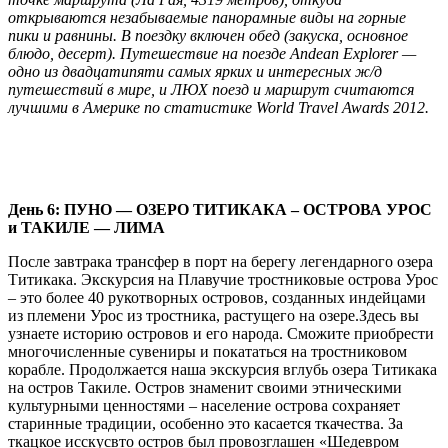
открываются незабываемые панорамные виды на горные
пики и равнины. В поездку включен обед (закуска, основное
блюдо, десерт). Путешествие на поезде Andean Explorer —
одно из двадцатипяти самых ярких и интересных ж/д
путешествий в мире, и ЛЮХ поезд и маршрут считаются
лучшими в Америке по статистике World Travel Awards 2012.
День 6: ПУНО — OЗЕРО ТИТИКАКА – ОСТРОВА УРОС
и ТАКИЛЕ — ЛИМA
После завтрака трансфер в порт на берегу легендарного озера
Титикака. Экскурсия на Плавучие тростниковые острова Урос
– это более 40 рукотворных островов, созданных индейцами
из племени Урос из тростника, растущего на озере.Здесь вы
узнаете историю островов и его народа. Сможите приобрести
многочисленные сувениры и покататься на тростниковом
корабле. Продолжается наша экскурсия вглубь озера Титикака
на остров Такиле. Остров знаменит своими этническими
культурными ценностями – население острова сохраняет
старинные традиции, особенно это касается ткачества. За
ткацкое исскусвто остров был провозглашен «Шедевром