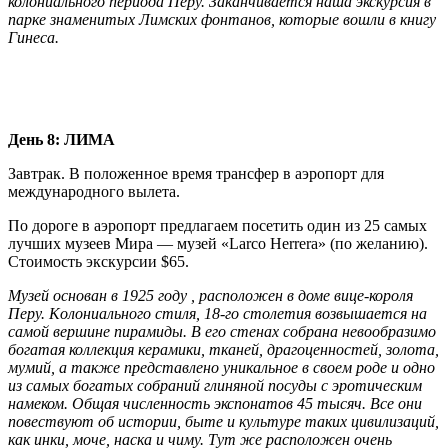
колониального периода Перу. Заканчивается наша экскурсия в
парке знаменитых Лимских фонтанов, которые вошли в книгу
Гинеса.
День 8: ЛИМA
Завтрак. В положенное время трансфер в аэропорт для
международного вылета.
По дороге в аэропорт предлагаем посетить один из 25 самых
лучших музеев Мира — музей «Larco Herrera» (по желанию).
Стоимость экскурсии $65.
Музей основан в 1925 году , pасположен в доме вице-короля
Перу. Kолониального стиля, 18-го столетия возвышается на
самой вершине пирамиды. В его стенах собрана невообразимо
богатая коллекция керамики, тканей, драгоценностей, золота,
мумий, а также представлено уникальное в своем роде и одно
из самых богатых собраний глиняной посуды с эротическим
намеком. Общая численность экспонатов 45 тысяч. Все они
повествуют об истории, быте и культуре таких цивилизаций,
как инки, моче, наска и чиму. Тут же расположен очень