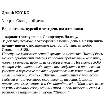
День 4: КУСКО
Завтрак. Свободный день.
Варианты экскурсий в этот день (по желанию):
1 вариант: экскурсия в Священную Долину.
За доплату возможна экскурсия на целый день в
Священную
долину инков
с посещением крепости Ольянтаитамбо.
Стоимость $180.
Посещение художественной ярмарки в местечке Писак (здесь
можно приобрести изделия народных промыслов – керамику,
ковры, сувениры, изделия из серебра и кожи. Посещение ЗОО
центра «Ауанаканча» где туристы любуются и принимают
участие в кормежке таких очаровательных животных как
Ламы, Альпаки, Уанако и Викуньи . Знакомятся с процессом
выделки и натурального окрашивания шерсти. Осмотр
археологического комплекса Ольантайтамбо. Одного из самых
важных военных сооружений Инков. Обед- шведский стол в
ресторане национальной кухни “Tunupa ”.