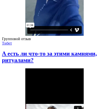
Групповой отзыв
Тибет
А есть ли что-то за этими камнями,
ритуалами?