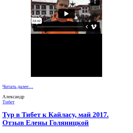
Читать далее…
Александр
Тибет
Тур в Тибет к Кайласу, май 2017.
Отзыв Елены Голяницкой