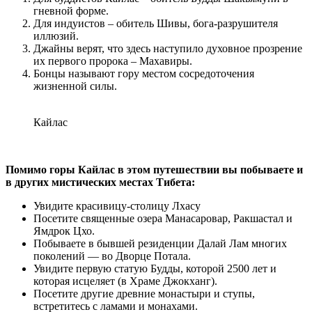
гневной форме.
Для индуистов – обитель Шивы, бога-разрушителя
иллюзий.
Джайны верят, что здесь наступило духовное прозрение
их первого пророка – Махавиры.
Бонцы называют гору местом сосредоточения
жизненной силы.
Кайлас
Помимо горы Кайлас в этом путешествии вы побываете и
в других мистических местах Тибета:
Увидите красивицу-столицу Лхасу
Посетите священные озера Манасаровар, Ракшастал и
Ямдрок Цхо.
Побываете в бывшей резиденции Далай Лам многих
поколений — во Дворце Потала.
Увидите первую статую Будды, которой 2500 лет и
которая исцеляет (в Храме Джокханг).
Посетите другие древние монастыри и ступы,
встретитесь с ламами и монахами.