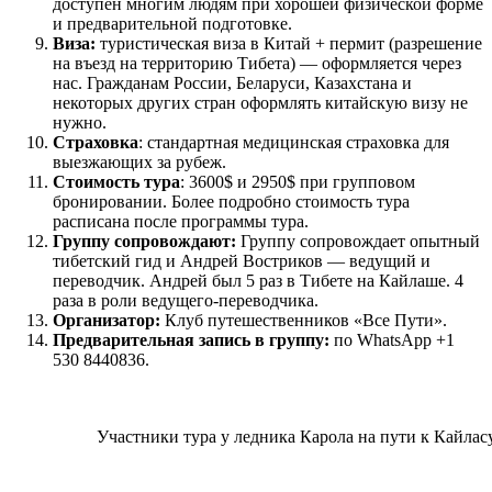
доступен многим людям при хорошей физической форме
и предварительной подготовке.
Виза:
туристическая виза в Китай + пермит (разрешение
на въезд на территорию Тибета) — оформляется через
нас. Гражданам России, Беларуси, Казахстана и
некоторых других стран оформлять китайскую визу не
нужно.
Страховка
: стандартная медицинская страховка для
выезжающих за рубеж.
Стоимость тура
: 3600$ и 2950$ при групповом
бронировании. Более подробно стоимость тура
расписана после программы тура.
Группу сопровождают:
Группу сопровождает опытный
тибетский гид и Андрей Востриков — ведущий и
переводчик. Андрей был 5 раз в Тибете на Кайлаше. 4
раза в роли ведущего-переводчика.
Организатор:
Клуб путешественников «Все Пути».
Предварительная запись в группу:
по WhatsApp +1
530 8440836.
Участники тура у ледника Карола на пути к Кайлас