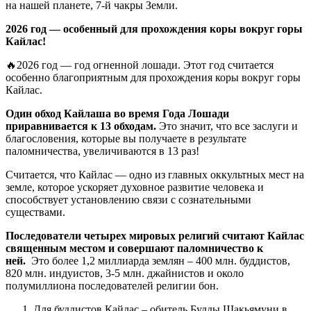
на нашей планете, 7-й чакры Земли.
2026 год — особенный для прохождения коры вокруг горы
Кайлас!
🔥2026 год — год огненной лошади. Этот год считается
особенно благоприятным для прохождения коры вокруг горы
Кайлас.
Один обход Кайлаша во время Года Лошади
приравнивается к 13 обходам.
Это значит, что все заслуги и
благословения, которые вы получаете в результате
паломничества, увеличиваются в 13 раз!
Считается, что Кайлас — одно из главных оккультных мест на
земле, которое ускоряет духовное развитие человека и
способствует установлению связи с сознательными
существами.
Последователи четырех мировых религий считают Кайлас
священным местом и совершают паломничество к
ней.
Это более 1,2 миллиарда землян – 400 млн. буддистов,
820 млн. индуистов, 3-5 млн. джайнистов и около
полумиллиона последователей религии бон.
Для буддистов Кайлас – обитель Будды Шакьямуни в