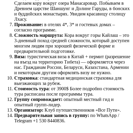
Сделаем кору вокруг озера Манасаровар. Побываем в
Древнем царстве Шаншунг и Долине Гаруды, в бонских
и буддийских монастырях. Увидим красавицу столицу
Лхасу.
Проживание:
в отелях 4*, 3* и гостевых домах –
согласно программе.
Сложность маршрута:
Кора вокруг горы Кайлаш – это
3-дневный поход средней сложности, который доступен
многим людям при хорошей физической форме и
предварительной подготовке.
Виза:
туристическая виза в Китай + пермит (разрешение
на въезд на территорию Тибета) — оформляется через
нас. Гражданам России, Беларуси, Казахстана, Армении
и некоторым другим оформлять визу не нужно.
Страховка
: стандартная медицинская страховка для
выезжающих за рубеж.
Стоимость тура
: от
3900$
Более подробно стоимость
тура расписана после программы тура.
Группу сопровождает:
опытный местный гид и
опытный групп-лидер.
Организатор:
Клуб путешественников «Все Пути».
Предварительная запись в группу:
по WhatsApp /
Telegram +1 530 8440836.