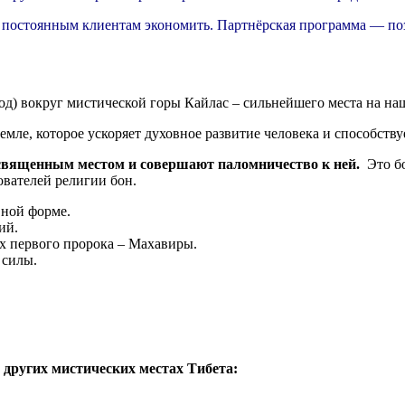
 постоянным клиентам экономить. Партнёрская программа — поз
од) вокруг мистической горы Кайлас – сильнейшего места на на
емле, которое ускоряет духовное развитие человека и способств
священным местом и совершают паломничество к ней.
Это бо
ователей религии бон.
вной форме.
ий.
их первого пророка – Махавиры.
 силы.
других мистических местах Тибета: