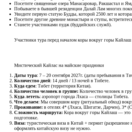
Посетите священные озера Манасаровар, Ракшастал и Ям
Побываете в бывшей резиденции Далай Лам многих поко
Увидите первую статую Будды, которой 2500 лет и котора
Посетите другие древние монастыри и ступы, встретитес
Станете участниками пудж (буддийских служб).
Участники тура перед началом коры вокруг горы Кайлаш
Мистический Кайлас на майские праздники
Даты тура
: 7 – 20 сентября 2027г. (даты пребывания в Тиб
Количество дней
: 14 дней / 13 ночей в Тибете.
Куда едем
: Тибет (территория Китая).
Количество человек в группе:
Количество человек в груп
Куда лететь
: аэропорт города Лхаса — столицы Тибета.
Что делаем
: Мы совершим кору (ритуальный обход) вокр
Проживание:
в отелях 4* (Лхаса, Шигатзе, Дарчен), 3* (
Сложность маршрута:
Кора вокруг горы Кайлаш — это 
подготовке.
Виза:
туристическая виза в Китай + пермит (разрешение 
оформлять китайскую визу не нужно.