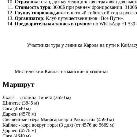
Страховка
: стандартная медицинская страховка для вые
Стоимость тура
: 3600$ при раннем бронировании. 3100
Группу сопровождают:
опытный тибетский гид и русско
Организатор:
Клуб путешественников «Все Пути».
Предварительная запись в группу:
по WhatsApp +1 530 
Участники тура у ледника Карола на пути к Кайлас
Мистический Кайлас на майские праздники
Маршрут
Лхаса – столица Тибета (3650 м)
Шигатзе (3845 м)
Сага (4640 м)
Дарчен (4576 м)
Священные озёра Манасаровар и Ракшастал (4590 м)
Кайлас - кора вокруг горы (3 дня) (от 4576 до 5669 м)
Дарчен (4576 м)
Сага (4640 м)