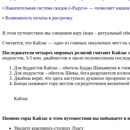
• Накопительная система скидок («Радуга» — позволяет нашим
• Возможность оплаты в рассрочку.
В этом путешествии мы совершим кору (кора – ритуальный обх
Считается, что Кайлас — одно из главных оккультных мест на з
Последователи четырех мировых религий считают Кайлас 
индуистов, 3-5 млн. джайнистов и около полумиллиона послед
Для буддистов Кайлас – обитель Будды Шакьямуни в гне
Для индуистов – обитель Шивы, бога-разрушителя иллюз
Джайны верят, что здесь наступило духовное прозрение 
Бонцы называют гору местом сосредоточения жизненной
Кайлас
Помимо горы Кайлас в этом путешествии вы побываете и в 
Увидите красивицу-столицу Лхасу