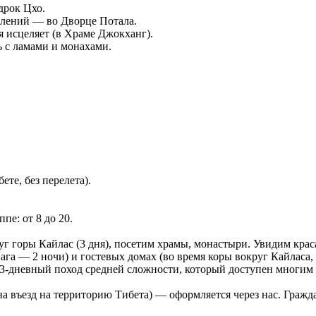
дрок Цхо.
лений — во Дворце Потала.
я исцеляет (в Храме Джокханг).
ь с ламами и монахами.
ете, без перелета).
пе: от 8 до 20.
уг горы Кайлас (3 дня), посетим храмы, монастыри. Увидим крас
Сага — 2 ночи) и гостевых домах (во время коры вокруг Кайласа, 
3-дневный поход средней сложности, который доступен многим
на въезд на территорию Тибета) — оформляется через нас. Гражд