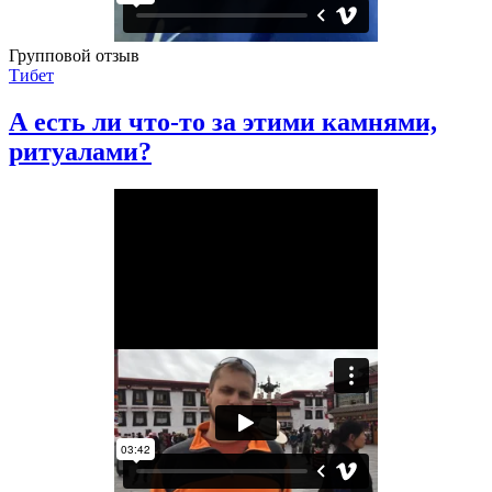
Групповой отзыв
Тибет
А есть ли что-то за этими камнями,
ритуалами?