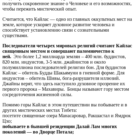
получить сокровенное знание о Человеке и его возможностях,
чтобы пережить мистический опыт.
Считается, что Кайлас — одно из главных оккультных мест на
земле, которое ускоряет духовное развитие человека и
способствует установлению связи с сознательными
существами.
Последователи четырех мировых религий считают Кайлас
священным местом и совершают паломничество к
ней.
Это более 1,2 миллиарда землян – 400 млн. буддистов,
820 млн. индуистов, 3-5 млн. джайнистов и около
полумиллиона последователей религии бон. Для буддистов
Кайлас – обитель Будды Шакьямуни в гневной форме. Для
индуистов – обитель Шивы, бога-разрушителя иллюзий.
Джайны верят, что здесь наступило духовное прозрение их
первого пророка – Махавиры. Бонцы называют гору местом
сосредоточения жизненной силы.
Помимо горы Кайлас в этом путешествии вы побываете и в
других мистических местах Тибета:
посетите священные озера Манасаровар, Ракшастал и Ямдрок
Цхо;
побываете в бывшей резиденции Далай Лам многих
поколений — во Дворце Потала;