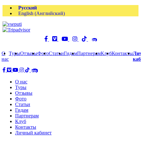
Русский
English
(
Английский
)
О
Туры
Отзывы
Фото
Статьи
Гидам
Партнерам
Клуб
Контакты
Ли
нас
каб
О нас
Туры
Отзывы
Фото
Статьи
Гидам
Партнерам
Клуб
Контакты
Личный кабинет