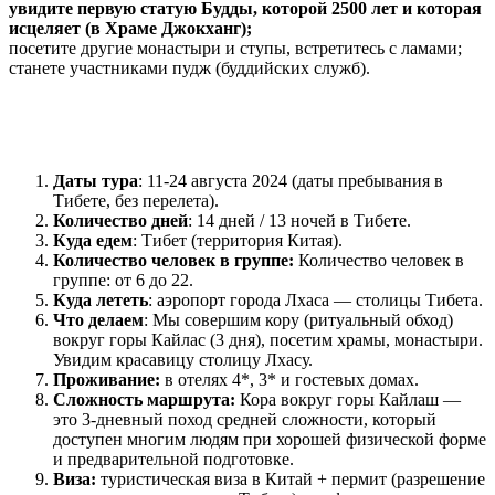
увидите первую статую Будды, которой 2500 лет и которая
исцеляет (в Храме Джокханг);
посетите другие монастыри и ступы, встретитесь с ламами;
станете участниками пудж (буддийских служб).
Даты тура
: 11-24 августа 2024 (даты пребывания в
Тибете, без перелета).
Количество дней
: 14 дней / 13 ночей в Тибете.
Куда едем
: Тибет (территория Китая).
Количество человек в группе:
Количество человек в
группе: от 6 до 22.
Куда лететь
: аэропорт города Лхаса — столицы Тибета.
Что делаем
: Мы совершим кору (ритуальный обход)
вокруг горы Кайлас (3 дня), посетим храмы, монастыри.
Увидим красавицу столицу Лхасу.
Проживание:
в отелях 4*, 3* и гостевых домах.
Сложность маршрута:
Кора вокруг горы Кайлаш —
это 3-дневный поход средней сложности, который
доступен многим людям при хорошей физической форме
и предварительной подготовке.
Виза:
туристическая виза в Китай + пермит (разрешение