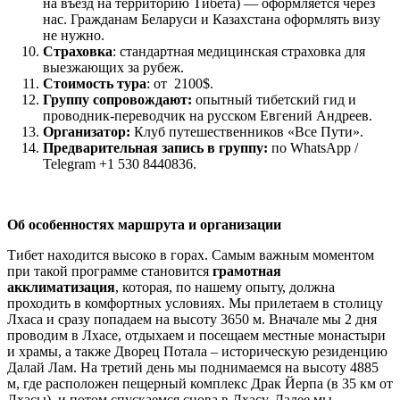
на въезд на территорию Тибета) — оформляется через
нас. Гражданам Беларуси и Казахстана оформлять визу
не нужно.
Страховка
: стандартная медицинская страховка для
выезжающих за рубеж.
Стоимость тура
: от 2100$.
Группу сопровождают:
опытный тибетский гид и
проводник-переводчик на русском Евгений Андреев.
Организатор:
Клуб путешественников «Все Пути».
Предварительная запись в группу:
по WhatsApp /
Telegram +1 530 8440836.
Об особенностях маршрута и организации
Тибет находится высоко в горах. Самым важным моментом
при такой программе становится
грамотная
акклиматизация
, которая, по нашему опыту, должна
проходить в комфортных условиях. Мы прилетаем в столицу
Лхаса и сразу попадаем на высоту 3650 м. Вначале мы 2 дня
проводим в Лхасе, отдыхаем и посещаем местные монастыри
и храмы, а также Дворец Потала – историческую резиденцию
Далай Лам. На третий день мы поднимаемся на высоту 4885
м, где расположен пещерный комплекс Драк Йерпа (в 35 км от
Лхасы), и потом спускаемся снова в Лхасу. Далее мы