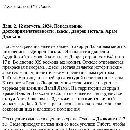
Ночь в отеле 4* в Лхасе.
День 2. 12 августа, 2024, Понедельник.
Достопримечательности Лхасы. Дворец Потала, Храм
Джоканг.
После завтрака посещение зимнего дворца Далай-лам многих
поколений —
Дворец Потала
. Это царский дворец и
буддийский храмовый комплекс. Дворец строился с 641 г. по
17 в. Во дворце 999 роскошных комнат. Отсюда открывается
прекрасная панорама Лхасы. Потала является историческим,
архитектурным, политическим и религиозным центром
Тибета. Восхищают своей архитектурой великолепные залы
Красного и Белого Дворцов, множество часовен, крытые
террасы резиденции Далай Ламы. На территории дворца в
храме Пхакпа Лхакханг находится священная для буддистов
статуя Ария Локешвара. Здесь же располагается личный
монастырь Далай Ламы, религиозная школа, кельи монахов,
сокровищница и кладовые помещения.
Посещение самого священного храма Лхасы –
Джоканга
. (17
в.). Сюда приходят паломники со всех уголков Тибета, чтобы
поклониться священной статуе Шакьямуни, привезённой в