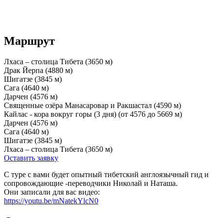
Маршрут
Лхаса – столица Тибета (3650 м)
Драк Йерпа (4880 м)
Шигатзе (3845 м)
Сага (4640 м)
Дарчен (4576 м)
Священные озёра Манасаровар и Ракшастал (4590 м)
Кайлас - кора вокруг горы (3 дня) (от 4576 до 5669 м)
Дарчен (4576 м)
Сага (4640 м)
Шигатзе (3845 м)
Лхаса – столица Тибета (3650 м)
Оставить заявку
С туре с вами будет опытный тибетский англоязычный гид и
сопровождающие -переводчики Николай и Наташа.
Они записали для вас видео:
https://youtu.be/mNatekYlcN0