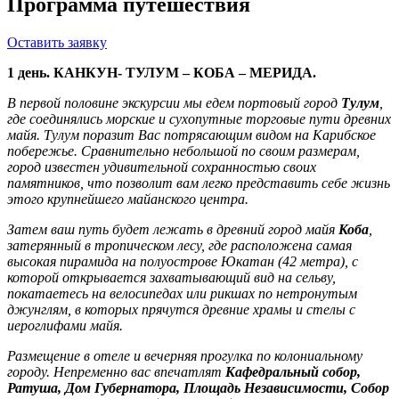
Программа путешествия
Оставить заявку
1 день. КАНКУН- ТУЛУМ – КОБА – МЕРИДА.
В первой половине экскурсии мы едем портовый город
Тулум
,
где соединялись морские и сухопутные торговые пути древних
майя. Тулум поразит Вас потрясающим видом на Карибское
побережье. Сравнительно небольшой по своим размерам,
город известен удивительной сохранностью своих
памятников, что позволит вам легко представить себе жизнь
этого крупнейшего майанского центра.
Затем ваш путь будет лежать в древний город майя
Коба
,
затерянный в тропическом лесу, где расположена самая
высокая пирамида на полуострове Юкатан (42 метра), с
которой открывается захватывающий вид на сельву,
покатаетесь на велосипедах или рикшах по нетронутым
джунглям, в которых прячутся древние храмы и стелы с
иероглифами майя.
Размещение в отеле и вечерняя прогулка по колониальному
городу. Непременно вас впечатлят
Кафедральный собор,
Ратуша, Дом Губернатора, Площадь Независимости, Собор