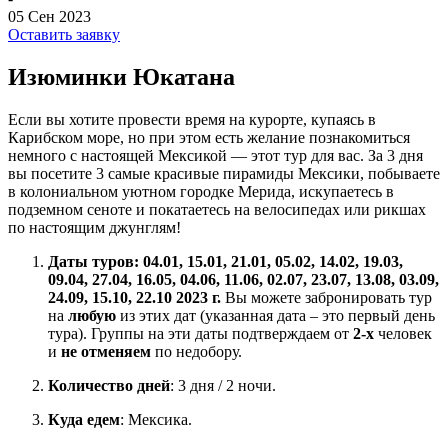
05 Сен 2023
Оставить заявку
Изюминки Юкатана
Если вы хотите провести время на курорте, купаясь в
Карибском море, но при этом есть желание познакомиться
немного с настоящей Мексикой — этот тур для вас. За 3 дня
вы посетите 3 самые красивые пирамиды Мексики, побываете
в колониальном уютном городке Мерида, искупаетесь в
подземном сеноте и покатаетесь на велосипедах или рикшах
по настоящим джунглям!
Даты туров:
04.01, 15.01, 21.01, 05.02, 14.02, 19.03,
09.04, 27.04, 16.05, 04.06, 11.06, 02.07, 23.07, 13.08, 03.09,
24.09, 15.10, 22.10
2023 г.
Вы можете забронировать тур
на
любую
из этих дат (указанная дата – это первый день
тура). Группы на эти даты подтверждаем от
2-х
человек
и
не отменяем
по недобору.
Количество дней
: 3 дня / 2 ночи.
Куда едем
: Мексика.