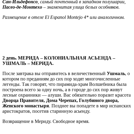
Сан-Ильдефонсо
, самый почтенный в западном полушарии,
Пасео-де-Монтехо
– знаменитая улица белых особняков.
Размещение в отеле El Espanol Montejo 4* или аналогичном.
2 день. МЕРИДА – КОЛОНИАЛЬНАЯ АСЬЕНДА –
УШМАЛЬ – МЕРИДА.
После завтрака вы отправитесь в величественный
Ушмаль
, о
котором по преданиям до сих пор ходят многочисленные
легенды. Так говорят, что пирамида-храм Волшебника была
построена всего за одну ночь, а в городе до сих пор живут
лесные охранники — алуши. Вас обязательно поразит красота
Дворца Правителя, Дома Черепах, Голубиного двора,
Женского монастыря
. Позднее вы попадете в мир испанских
аристократов, посетив старинную асьенду.
Возвращение в Мериду. Свободное время.