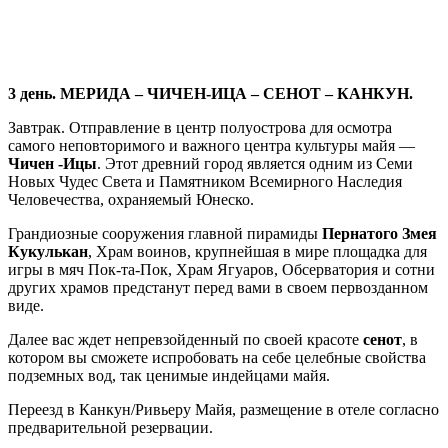
3 день. МЕРИДА – ЧИЧЕН-ИЦА – СЕНОТ – КАНКУН.
Завтрак. Отправление в центр полуострова для осмотра
самого неповторимого и важного центра культуры майя —
Чичен -Ицы
. Этот древний город является одним из Семи
Новых Чудес Света и Памятником Всемирного Наследия
Человечества, охраняемый Юнеско.
Грандиозные сооружения главной пирамиды
Пернатого Змея
Кукулькан
, Храм воинов, крупнейшая в мире площадка для
игры в мяч Пок-та-Пок, Храм Ягуаров, Обсерватория и сотни
других храмов предстанут перед вами в своем первозданном
виде.
Далее вас ждет непревзойденный по своей красоте
сенот
, в
котором вы сможете испробовать на себе целебные свойства
подземных вод, так ценимые индейцами майя.
Переезд в Канкун/Ривьеру Майя, размещение в отеле согласно
предварительной резервации.