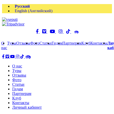
Русский
English
(
Английский
)
О
Туры
Отзывы
Фото
Статьи
Гидам
Партнерам
Клуб
Контакты
Ли
нас
каб
О нас
Туры
Отзывы
Фото
Статьи
Гидам
Партнерам
Клуб
Контакты
Личный кабинет