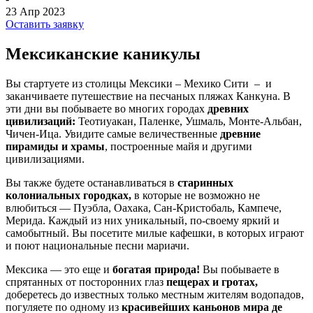
23 Апр 2023
Оставить заявку
Мексиканские каникулы
Вы стартуете из столицы Мексики – Мехико Сити – и
заканчиваете путешествие на песчаных пляжах Канкуна. В
эти дни вы побываете во многих городах
древних
цивилизаций
:
Теотиуакан, Паленке, Ушмаль, Монте-Альбан,
Чичен-Ица. Увидите самые величественные
древние
пирамиды
и
храм
ы
, построенные майя и другими
цивилизациями.
Вы также будете останавливаться в
старинных
колониальных городках
,
в которые не возможно не
влюбиться — Пуэбла, Оахака, Сан-Кристобаль, Кампече,
Мерида. Каждый из них уникальный, по-своему яркий и
самобытный. Вы посетите милые кафешки, в которых играют
и поют национальные песни мариачи.
Мексика — это еще и
богатая природа!
Вы побываете в
спрятанных от посторонних глаз
пещерах и гротах,
доберетесь до известных только местным жителям водопадов,
погуляете по одному из
красивейших каньонов мира де