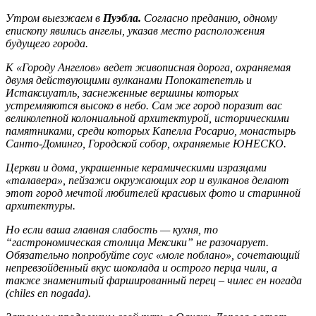
Утром выезжаем в
Пуэбла.
Согласно преданию, одному
епископу явились ангелы, указав место расположения
будущего города.
К «Городу Ангелов» ведет живописная дорога, охраняемая
двумя действующими вулканами Попокатепетль и
Истаксиуатль, заснеженные вершины которых
устремляются высоко в небо. Сам же город поразит вас
великолепной колониальной архитектурой, историческими
памятниками, среди которых Капелла Росарио, монастырь
Санто-Доминго, Городской собор, охраняемые ЮНЕСКО.
Церкви и дома, украшенные керамическими изразцами
«талавера», пейзажи окружающих гор и вулканов делают
этот город мечтой любителей красивых фото и старинной
архитектуры.
Но если ваша главная слабость — кухня, то
“гастрономическая столица Мексики” не разочарует.
Обязательно попробуйте соус «моле поблано», сочетающий
непревзойденный вкус шоколада и острого перца чили, а
также знаменитый фаршированный перец – чилес ен ногада
(chiles en nogada).