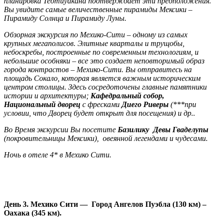
планировка Теотиуакана подтверждает эти предположения.
Вы увидите самые величественные пирамиды Мексики –
Пирамиду Солнца и Пирамиду Луны.
Обзорная экскурсия по Мехико-Сити – одному из самых
крупных мегаполисов. Элитные кварталы и трущобы,
небоскребы, построенные по современным технологиям, и
небольшие особняки – все это создает неповторимый образ
города контрастов – Мехико-Сити. Вы отправитесь на
площадь Сокало, которая является важным историческим
центром столицы. Здесь сосредоточены главные памятники
истории и архитектуры;
Кафедральный собор,
Национальный дворец
с фресками
Диего Риверы
(***при
условии, что Дворец будет открыт для посещения) и др..
Во Время экскурсии Вы посетите
Базилику Девы Гваделупы
(покровительницы Мексики), овеянной легендами и чудесами.
Ночь в отеле 4* в Мехико Сити.
День 3. Мехико Сити — Город Ангелов Пу
эбла (130 км) –
Оахака (345 км).