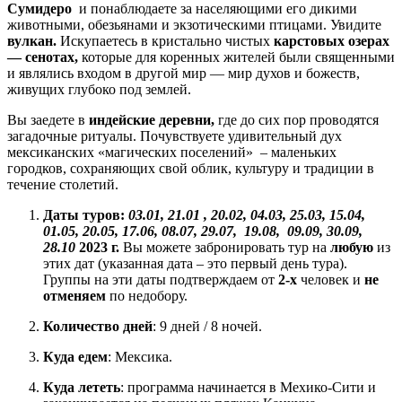
Сумидеро
и понаблюдаете за населяющими его дикими
животными, обезьянами и экзотическими птицами. Увидите
вулкан.
Искупаетесь в кристально чистых
карстовых озерах
— сенотах,
которые для коренных жителей были священными
и являлись входом в другой мир — мир духов и божеств,
живущих глубоко под землей.
Вы заедете в
индейские деревни,
где до сих пор проводятся
загадочные ритуалы. Почувствуете удивительный дух
мексиканских «магических поселений» – маленьких
городков, сохраняющих свой облик, культуру и традиции в
течение столетий.
Даты туров:
03.01, 21.01 , 20.02, 04.03, 25.03, 15.04,
01.05, 20.05, 17.06, 08.07, 29.07, 19.08, 09.09, 30.09,
28.10
2023 г.
Вы можете забронировать тур на
любую
из
этих дат (указанная дата – это первый день тура).
Группы на эти даты подтверждаем от
2-х
человек и
не
отменяем
по недобору.
Количество дней
: 9 дней / 8 ночей.
Куда едем
: Мексика.
Куда лететь
: программа начинается в Мехико-Сити и