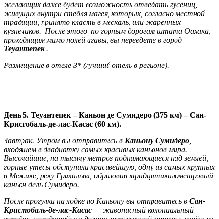
желающих даже будет возможность отведать гусениц,
живущих внутри стебля магея, которых, согласно местной
традиции, принято класть в мескаль, или жаренных
кузнечиков. После этого, по горным дорогам штата Оахака,
проходящим мимо полей агавы, вы переедете в город
Теуантепек
.
Размещение в отеле 3* (лучший отель в регионе).
День 5. Теуантепек – Каньон де Сумидеро (375 км) – Сан-
Кристобаль-де-лас-Касас (60 км).
Завтрак. Утром вы отправитесь в
Каньону Сумидеро
,
входящем в двадцатку самых красивых каньонов мира.
Высочайшие, на тысячу метров поднимающиеся над землей,
горные утесы обступили красивейшую, одну из самых крупных
в Мексике, реку Грихальва, образовав тридцатикилометровый
каньон дель Сумидеро.
После прогулки на лодке по Каньону вы отправитесь в
Сан-
Кристобаль-де-лас-Касас
— живописный колониальный
городок, находящийся в долине, окруженной горами с хвойным