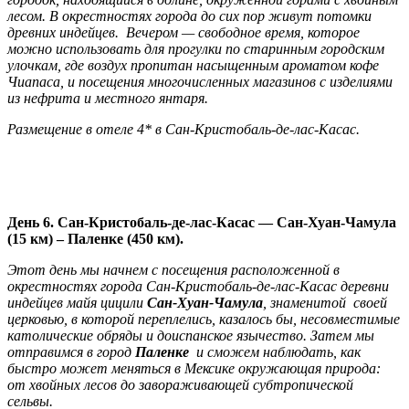
лесом. В окрестностях города до сих пор живут потомки
древних индейцев. Вечером — свободное время, которое
можно использовать для прогулки по старинным городским
улочкам, где воздух пропитан насыщенным ароматом кофе
Чиапаса, и посещения многочисленных магазинов с изделиями
из нефрита и местного янтаря.
Размещение в отеле 4*
в Сан-Кристобаль-де-лас-Касас.
День 6. Сан-Кристобаль-де-лас-Касас — Сан-Хуан-Чамула
(15 км) – Паленке (450 км).
Этот день мы начнем с посещения расположенной в
окрестностях города Сан-Кристобаль-де-лас-Касас деревни
индейцев майя цицили
Сан-Хуан-Чамула
, знаменитой своей
церковью, в которой переплелись, казалось бы, несовместимые
католические обряды и доиспанское язычество. Затем мы
отправимся в город
Паленке
и сможем наблюдать, как
быстро может меняться в Мексике окружающая природа:
от хвойных лесов до завораживающей субтропической
сельвы.