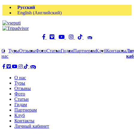
Русский
English
(
Английский
)
О
Туры
Отзывы
Фото
Статьи
Гидам
Партнерам
Клуб
Контакты
Ли
нас
каб
О нас
Туры
Отзывы
Фото
Статьи
Гидам
Партнерам
Клуб
Контакты
Личный кабинет