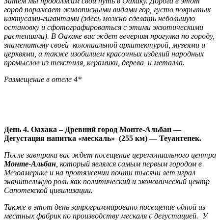
Затем мы продолжим свой путь в Оахаку. Дорога в этот
город поражает живописными видами гор, густо покрытых
кактусами-гигантами (здесь можно сделать небольшую
остановку и сфотографироваться с этими экзотическими
растениями). В Оахаке вас ждет вечерняя прогулка по городу,
знаменитому своей колониальной архитектурой, музеями и
церквями, а также изобилием красочных изделий народных
промыслов из текстиля, керамики, дерева и металла.
Размещение в отеле 4*
День 4. Оахака – Древний город Монте-Альбан —
Дегустация напитка «мескаль» (255 км) — Теуантепек.
После завтрака вас ждет посещение церемониального центра
Монте-Альбан
, который являлся самым первым городом в
Мезоамерике и на протяжении почти тысячи лет играл
значительную роль как политический и экономический центр
Сапотекской цивилизации.
Также в этот день запрограммированo посещение одной из
местных фабрик по производству мескаля с дегустацией. У