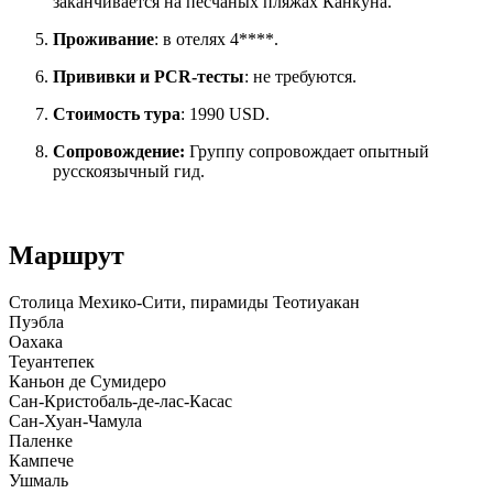
заканчивается на песчаных пляжах Канкуна.
Проживание
: в отелях 4****.
Прививки и PCR-тесты
: не требуются.
Стоимость тура
: 1990 USD.
Сопровождение:
Группу сопровождает опытный
русскоязычный гид.
Маршрут
Столица Мехико-Сити, пирамиды Теотиуакан
Пуэбла
Оахака
Теуантепек
Каньон де Сумидеро
Сан-Кристобаль-де-лас-Касас
Сан-Хуан-Чамула
Паленке
Кампече
Ушмаль