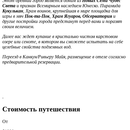
Этот древний город является одним из
Новых Семи Чудес
Света
и признан Всемирным наследием Юнеско. Пирамида
Кукулькан
, Храм воинов, крупнейшая в мире площадка для
игры в мяч
Пок-та-Пок
,
Храм Ягуаров, Обсерватория
и
другие постройки города предстанут перед вами и поразят
своим величием.
Далее вас ждет купание в кристально чистом карстовом
озере или сеноте, в котором вы сможете испытать на себе
целебные свойства подземных вод.
Переезд в Канкун/Ривьеру Майя, размещение в отеле согласно
предварительной резервации.
.
Стоимость путешествия
От