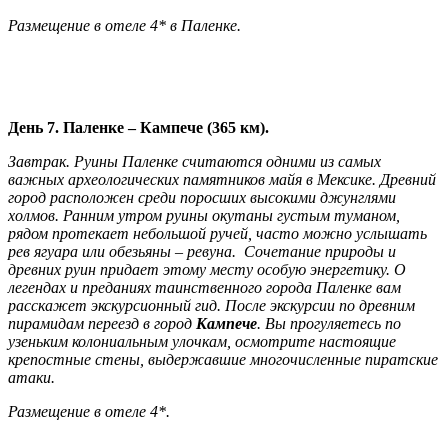
Размещение в отеле 4* в Паленке.
День 7. Паленке – Кампече (365 км).
Завтрак. Руины Паленке считаются одними из самых
важных археологических памятников майя в Мексике. Древний
город расположен среди поросших высокими джунглями
холмов. Ранним утром руины окутаны густым туманом,
рядом протекает небольшой ручей, часто можно услышать
рев ягуара или обезьяны – ревуна. Сочетание природы и
древних руин придает этому месту особую энергетику. О
легендах и преданиях таинственного города Паленке вам
расскажет экскурсионный гид. После экскурсии по древним
пирамидам переезд в город
Кампече
. Вы прогуляетесь по
узеньким колониальным улочкам, осмотрите настоящие
крепостные стены, выдержавшие многочисленные пиратские
атаки.
Размещение в отеле 4*.