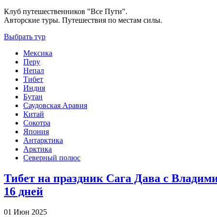
Клуб путешественников "Все Пути".
Авторские туры. Путешествия по местам силы.
Выбрать тур
Мексика
Перу
Непал
Тибет
Индия
Бутан
Саудовская Аравия
Китай
Сокотра
Япония
Антарктика
Арктика
Северный полюс
Тибет на праздник Сага Дава с Владим
16 дней
01 Июн 2025