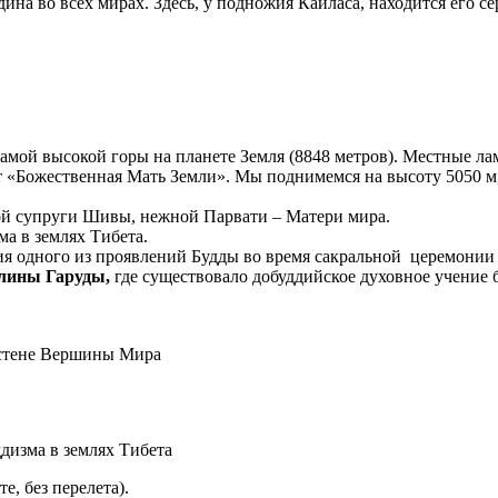
а во всех мирах. Здесь, у подножия Кайласа, находится его с
амой высокой горы на планете Земля (8848 метров). Местные ла
ет «Божественная Мать Земли». Мы поднимемся на высоту 5050 м
й супруги Шивы, нежной Парвати – Матери мира.
а в землях Тибета.
 одного из проявлений Будды во время сакральной церемонии
олины Гаруды,
где существовало добуддийское духовное учение бо
 стене Вершины Мира
дизма в землях Тибета
е, без перелета).