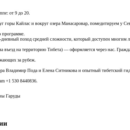
пе: от 9 до 20.
уг горы Кайлас и вокруг озера Манасаровар, помедитируем у С
о программе.
4-дневный поход средней сложности, который доступен многим 
на въезд на территорию Тибета) — оформляется через нас. Граж
.
зжающих за рубеж.
ра Владимир Пода и Елена Ситникова и опытный тибетский ги
am +1 530 8440836.
ны Гаруды
ции