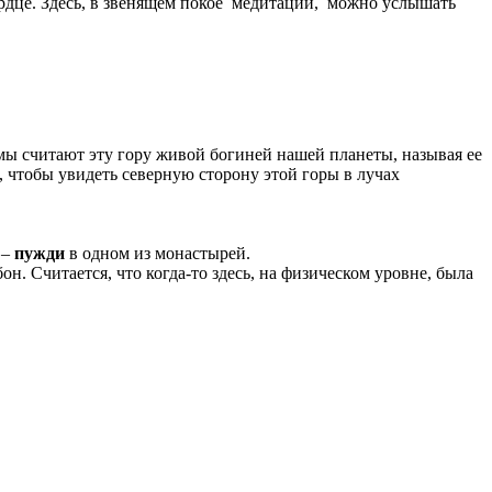
ердце. Здесь, в звенящем покое медитации, можно услышать
мы считают эту гору живой богиней нашей планеты, называя ее
, чтобы увидеть северную сторону этой горы в лучах
 –
пужди
в одном из монастырей.
н. Считается, что когда-то здесь, на физическом уровне, была