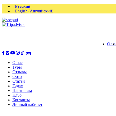
Русский
English
(
Английский
)
О на
О нас
Туры
Отзывы
Фото
Статьи
Гидам
Партнерам
Клуб
Контакты
Личный кабинет