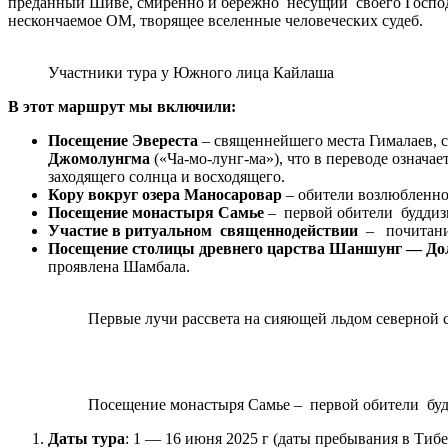
преданный Шиве, смиренно и бережно несущий своего Господин
нескончаемое ОМ, творящее вселенные человеческих судеб.
Участники тура у Южного лица Кайлаша
В этот маршрут мы включили:
Посещение Эвереста
– священнейшего места Гималаев, с
Джомолунгма
(«Ча-мо-лунг-ма»), что в переводе означа
заходящего солнца и восходящего.
Кору вокруг озера Маносаровар
– обители возлюбленно
Посещение монастыря Самье
– первой обители буддизм
Участие в ритуальном священнодействии
– почитания
Посещение столицы древнего царства Шаншунг — Д
проявлена Шамбала.
Первые лучи рассвета на сияющей льдом северной
Посещение монастыря Самье – первой обители буд
Даты тура
: 1 — 16 июня 2025 г (даты пребывания в Тибет