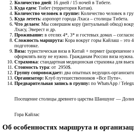
Количество дней
: 16 дней / 15 ночей в Тибете.
Куда едем
: Тибет (территория Китая).
Количество человек в группе:
Количество человек в груп
Куда лететь
: аэропорт города Лхаса – столицы Тибета.
Что делаем
: Мы совершим кору (ритуальный обход) вокр
Лхасу, Эверест и др.
Проживание:
в отелях 4*, 3* и гостевых домах – согласн
Сложность маршрута:
Кора вокруг горы Кайлаш – это 
подготовке.
Виза:
туристическая виза в Китай + пермит (разрешение 
оформлять визу не нужно. Гражданам России виза нужна
Страховка
: стандартная медицинская страховка для вые
Стоимость тура
: от 2950$.
Группу сопровождает:
два опытных ведущих-организато
Организатор:
Клуб путешественников «Все Пути».
Предварительная запись в группу:
по WhatsApp / Telegr
Посещение столицы древнего царства Шаншунг — Доли
Гора Кайлас
Об особенностях маршрута и организа