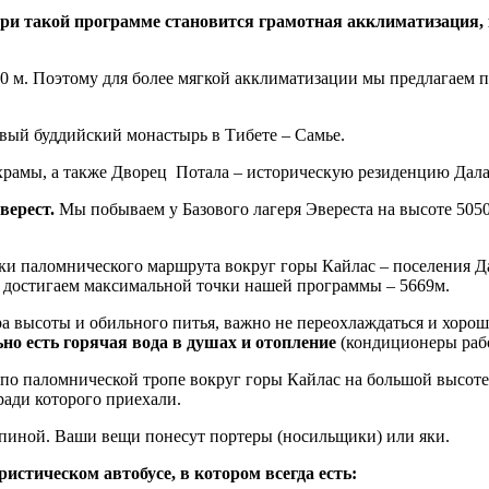
 такой программе становится грамотная акклиматизация, к
0 м. Поэтому для более мягкой акклиматизации мы предлагаем пе
вый буддийский монастырь в Тибете – Самье.
храмы, а также Дворец Потала – историческую резиденцию Дала
верест.
Мы побываем у Базового лагеря Эвереста на высоте 5050 м
ки паломнического маршрута вокруг горы Кайлас – поселения Да
о достигаем максимальной точки нашей программы – 5669м.
а высоты и обильного питья, важно не переохлаждаться и хоро
ьно есть горячая вода в душах и отопление
(кондиционеры рабо
 по паломнической тропе вокруг горы Кайлас на большой высоте,
ради которого приехали.
 спиной. Ваши вещи понесут портеры (носильщики) или яки.
стическом автобусе, в котором всегда есть: