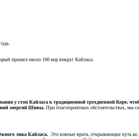
года.
орый прошел около 100 кор вокруг Кайласа.
ания у стоп Кайласа к традиционной трехдневной Коре, что
ений энергий Шивы.
При благоприятных обстоятельствах, мы см
жного лика Кайласа.
Это южные врата, открывающие путь ко 