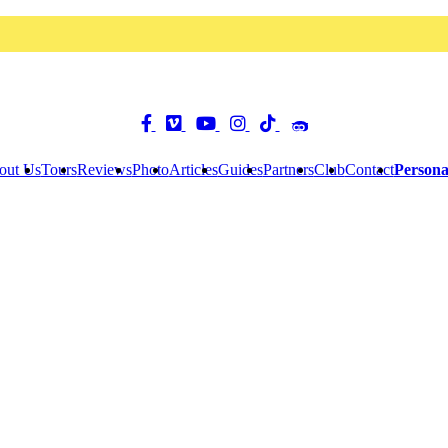
out Us
Tours
Reviews
Photo
Articles
Guides
Partners
Club
Contact
Persona