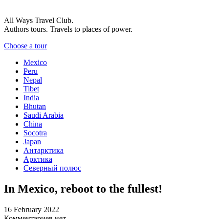
All Ways Travel Club.
Authors tours. Travels to places of power.
Choose a tour
Mexico
Peru
Nepal
Tibet
India
Bhutan
Saudi Arabia
China
Socotra
Japan
Антарктика
Арктика
Северный полюс
In Mexico, reboot to the fullest!
16 February 2022
Комментариев нет