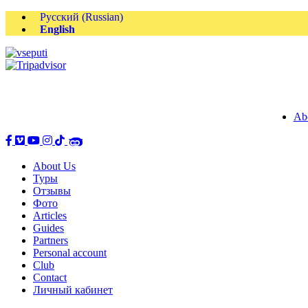
Русский
(
Russian
)
English
Ab
About Us
Туры
Отзывы
Фото
Articles
Guides
Partners
Personal account
Club
Contact
Личный кабинет