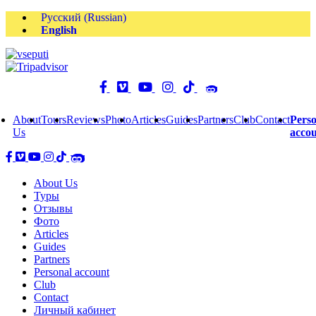
Русский
(
Russian
)
English
About
Tours
Reviews
Photo
Articles
Guides
Partners
Club
Contact
Perso
Us
acco
About Us
Туры
Отзывы
Фото
Articles
Guides
Partners
Personal account
Club
Contact
Личный кабинет