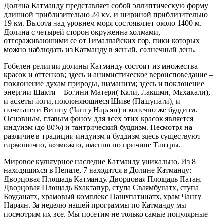
Долина Катманду представляет собой эллиптическую форму
длинной приблизительно 24 км, и шириной приблизительно
19 км. Высота над уровнем моря состоявляет около 1400 м.
Долина с четырей сторон окруженна холмами,
отгораживающими ее от Гималлайских гор, пики которых
можно наблюдать из Катманду в ясный, солнечный день.
Гобелен религии долины Катманду состоит из множества
красок и оттенков; здесь и анимистическое вероисповедание –
поклонение духам природы, шаманизм; здесь и поклонение
энергии Шакти – Богини Матери( Кали, Лакшми, Махакали),
и аскеты йоги, поклоняющиеся Шиве (Пашупати), и
почетатели Вишну (Чангу Нараян) и конечно же буддизм.
Основным, главым фоном для всех этих красок является
индуизм (до 80%) и тантрический буддизм. Несмотря на
различие в традиции индуизм и буддизм здесь существуют
гармонично, возможно, именно по причине Тантры.
Мировое культурное наследие Катманду уникально. Из 8
находящихся в Непале, 7 находятся в Долине Катманду:
Дворцовая Площадь Катманду, Дворцовая Площадь Патан,
Дворцовая Площадь Бхактапур, ступа Сваямбунатх, ступа
Боуданатх, храмовый комплекс Пашупатинатх, храм Чангу
Нараян. За неделю нашей программы по Катманду мы
посмотрим их все. Мы посетим не только самые популярные