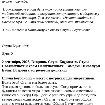
пудже – службе.
По желанию в этот день можно посетить клинику
тибетской медицины и получить консультацию о здоровье у
тибетского доктора. Там же можно сделать тибетский
массаж Ку-Нье. Это день встречи, отдыха, знакомства.
Ночь в отеле в Катманду 4*
около Ступы Боуданатх.
Ступа Боуданатх
День 2
2 сентября, 2025, Вторник. Ступа Боуданатх, Ступа
Сваямбунатх и храм Пашупатинатх. Самадхи Шивапури
Бабы. Встреча с астрологом джойтиш
Ступа Боуданатх
– место с потрясающей энергетикой.
Возле этой Ступы мы будем жить.
Это самая древняя и большая ступа. Сюда приезжают в
буддисты со всего мира, в том числе и самый известный –
киноактер Ричард Гир. Здесь с раннего утра и до позднего
вечера люди ходят вокруг Ступы – такой ритуал обхода
святого места называется кора. Обходя Ступу, верующие