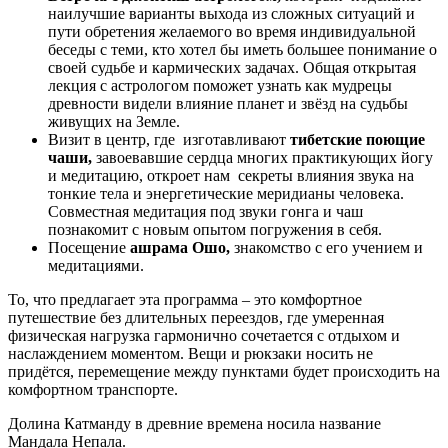
наилучшие варианты выхода из сложных ситуаций и
пути обретения желаемого во время индивидуальной
беседы с теми, кто хотел бы иметь большее понимание о
своей судьбе и кармических задачах. Общая открытая
лекция с астрологом поможет узнать как мудрецы
древности видели влияние планет и звёзд на судьбы
живущих на Земле.
Визит в центр, где изготавливают
тибетские поющие
чаши,
завоевавшие сердца многих практикующих йогу
и медитацию, откроет нам секреты влияния звука на
тонкие тела и энергетические меридианы человека.
Совместная медитация под звуки гонга и чаш
познакомит с новым опытом погружения в себя.
Посещение
ашрама Ошо,
знакомство с его учением и
медитациями.
​То, что предлагает эта программа – это комфортное
путешествие без длительных переездов, где умеренная
физическая нагрузка гармонично сочетается с отдыхом и
наслаждением моментом. Вещи и рюкзаки носить не
придётся, перемещение между пунктами будет происходить на
комфортном транспорте.
Долина Катманду в древние времена носила название
Мандала Непала.