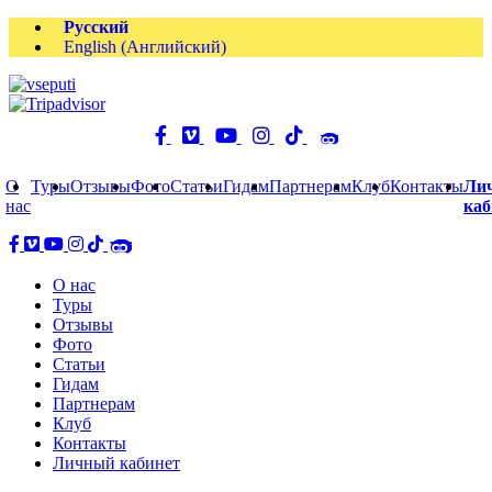
Русский
English
(
Английский
)
О
Туры
Отзывы
Фото
Статьи
Гидам
Партнерам
Клуб
Контакты
Ли
нас
каб
О нас
Туры
Отзывы
Фото
Статьи
Гидам
Партнерам
Клуб
Контакты
Личный кабинет