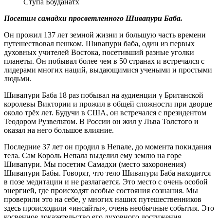
Ступа Боуданатх
Посетим самадхи просветленного Шивапури Баба.
Он прожил 137 лет земной жизни и большую часть времени
путешествовал пешком. Шивапури баба, один из первых
духовных учителей Востока, посетивший разные уголки
планеты. Он побывал более чем в 50 странах и встречался с
лидерами многих наций, выдающимися учеными и простыми
людьми.
Шивапури Баба 18 раз побывал на аудиенции у Британской
королевы Виктории и прожил в общей сложности при дворце
около трёх лет. Будучи в США, он встречался с президентом
Теодором Рузвельтом. В России он жил у Льва Толстого и
оказал на него большое влияние.
Последние 37 лет он продил в Непале, до момента покидания
тела. Сам Король Непала выделил ему землю на горе
Шивапури. Мы посетим Самадхи (место захоронения)
Шивапури Бабы. Говорят, что тело Шивапури Баба находится
в позе медитации и не разлагается. Это место с очень особой
энергией, где происходят особые состояния сознания. Мы
проверили это на себе, у многих наших путешественников
здесь происходили «инсайты», очень необычные события. Это
косвенное доказательство его духовного достижения.