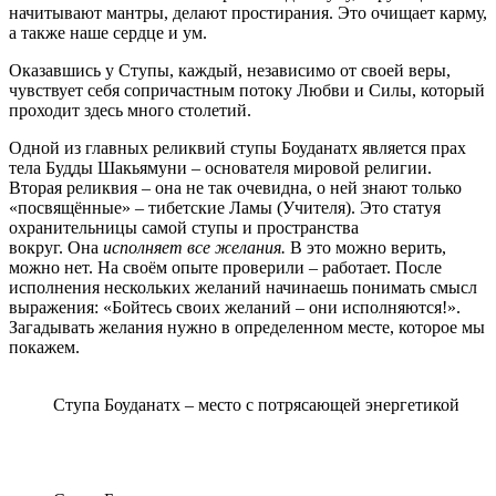
начитывают мантры, делают простирания. Это очищает карму,
а также наше сердце и ум.
Оказавшись у Ступы, каждый, независимо от своей веры,
чувствует себя сопричастным потоку Любви и Силы, который
проходит здесь много столетий.
Одной из главных реликвий ступы Боуданатх является прах
тела Будды Шакьямуни – основателя мировой религии.
Вторая реликвия – она не так очевидна, о ней знают только
«посвящённые» – тибетские Ламы (Учителя). Это статуя
охранительницы самой ступы и пространства
вокруг. Она
исполняет все желания.
В это можно верить,
можно нет. На своём опыте проверили – работает. После
исполнения нескольких желаний начинаешь понимать смысл
выражения: «Бойтесь своих желаний – они исполняются!».
Загадывать желания нужно в определенном месте, которое мы
покажем.
Ступа Боуданатх – место с потрясающей энергетикой