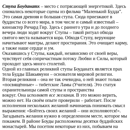
Ступа Боуданатх
– место с потрясающей энергетикой. Здесь
снимались некоторые сцены из фильма “Маленький Будда”.
Это самая древняя и большая ступа. Сюда приезжают в
буддисты со всего мира, в том числе и самый известный –
киноактер Ричард Гир. Здесь с раннего утра и до позднего
вечера люди ходят вокруг Ступы – такой ритуал обхода
святого места называется кора. Обходя Ступу, верующие
начитывают мантры, делают простирания. Это очищает карму,
а также наше сердце и ум.
Оказавшись у Ступы, каждый, независимо от своей веры,
чувствует себя сопричастным потоку Любви и Силы, который
проходит здесь много столетий.
Одной из главных реликвий ступы Боуданатх является прах
тела Будды Шакьямуни – основателя мировой религии.
Вторая реликвия – она не так очевидна, о ней знают только
«посвящённые» – тибетские Ламы (Учителя). Это статуя
охранительницы самой ступы и пространства
вокруг. Она
исполняет все желания.
В это можно верить,
можно нет. На своём опыте проверили – работает. После
исполнения нескольких желаний начинаешь понимать смысл
выражения: «Бойтесь своих желаний – они исполняются!».
Загадывать желания нужно в определенном месте, которое мы
покажем. В районе Боуды расположены десятки буддийских
монастырей. Мы посетим некоторые из них, побываем на