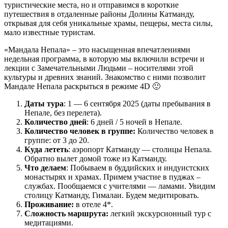
туристические места, но и отправимся в короткие
путешествия в отдаленные районы Долины Катманду,
открывая для себя уникальные храмы, пещеры, места силы,
мало известные туристам.
«Мандала Непала» – это насыщенная впечатлениями
недельная программа, в которую мы включили встречи и
лекции с Замечательными Людьми – носителями этой
культуры и древних знаний. Знакомство с ними позволит
Мандале Непала раскрыться в режиме 4D 🙂
Даты тура
: 1 — 6 сентября 2025 (даты пребывания в
Непале, без перелета).
Количество дней
: 6 дней / 5 ночей в Непале.
Количество человек в группе:
Количество человек в
группе: от 3 до 20.
Куда лететь
: аэропорт Катманду — столицы Непала.
Обратно вылет домой тоже из Катманду.
Что делаем
: Побываем в буддийских и индуистских
монастырях и храмах. Примем участие в пуджах –
службах. Пообщаемся с учителями — ламами. Увидим
столицу Катманду, Гималаи. Будем медитировать.
Проживание:
в отеле 4*.
Сложность маршрута:
легкий экскурсионный тур с
медитациями.