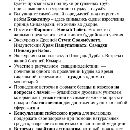
будете просыпаться под звуки ритуальных труб,
приглашающих на утреннюю пуджу – службу.
Вы увидите самобытный город-музей под открытым
небом
Бхактапур
– здесь снимались сцены взросления
принца Сиддхардхи, его жизнь во дворце.
Посетите
Фарпинг – Новый Тибет.
Это место с
живыми представителями живого буддийского учения.
Экскурсия к Древней
Ступе Сваямбунатх.
Индуистский
Храм Пашупатинатх.
Самадхи
Шивапури Бабы.
Экскурсия на королевскую Площадь Дурбар. Встреча с
живой богиней Кумари.
Участие в ритуальном священнодействии —
почитания одного из проявлений Будды во время
сакральной церемонии —
пужди
в одном из
монастырей
Проведение встречи в формате
беседы и ответов на
вопросы с ламой
— буддийским духовным учителем,
который даст разъяснения на самые важные вопросы и
подарит
благословения
для достижения успеха в любой
сфере жизни
Консультации тибетского врача
для желающих
поддержать свое здоровье при помощи натуральных
средств, издревле используемых в восточной медицине
Встреча с джойтиш астрологом,
который подскажет